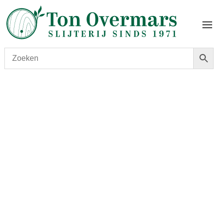
Start
/
shop
/
Wijn
/ Black Sheep Lambert Estate