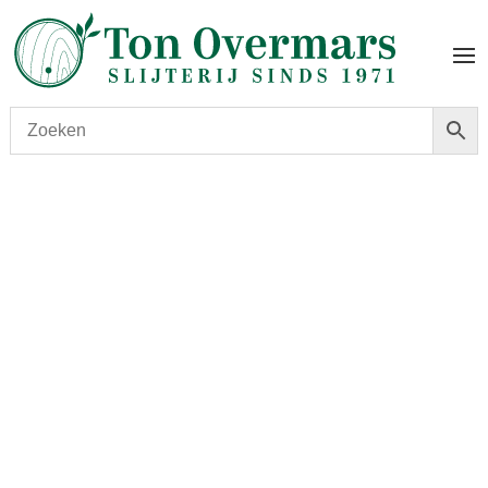
Start
/
shop
/
Land
/
Frankrijk
/ Baron Gaston Legrand
Bas-Armagnac Millésimé – 1954