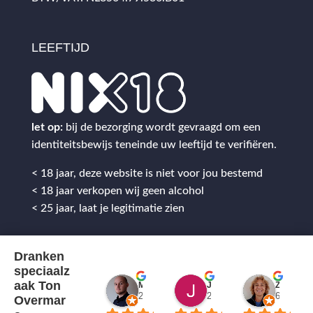
LEEFTIJD
let op:
bij de bezorging wordt gevraagd om een
identiteitsbewijs teneinde uw leeftijd te verifiëren.
< 18 jaar, deze website is niet voor jou bestemd
< 18 jaar verkopen wij geen alcohol
< 25 jaar, laat je legitimatie zien
Dranken
speciaalz
aak Ton
Mitch Van M.
Jules
ZenZetiV @
2 jaar geleden
2 jaar geleden
6 jaar ge
Overmar