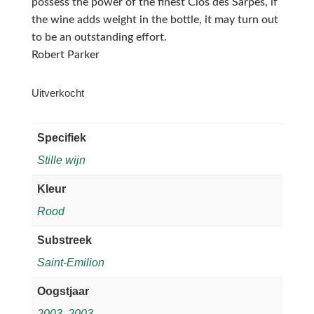
possess the power of the finest Clos des Sarpes, if
the wine adds weight in the bottle, it may turn out
to be an outstanding effort.
Robert Parker
Uitverkocht
Specifiek
Stille wijn
Kleur
Rood
Substreek
Saint-Emilion
Oogstjaar
2003
,
2003