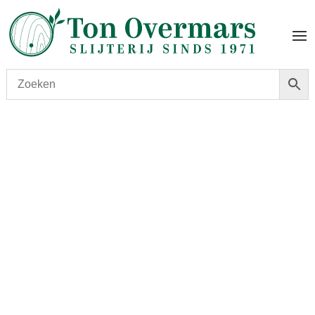
Start
/
shop
/
Wijn
/ Clos de Sarpe 2003