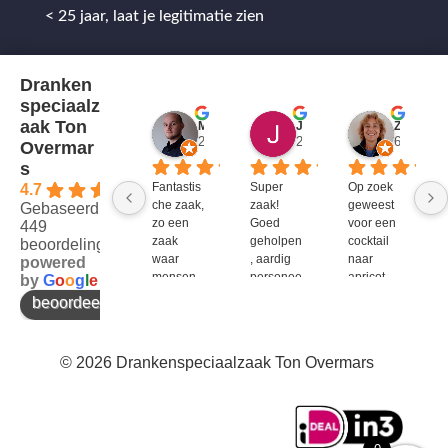
< 25 jaar, laat je legitimatie zien
Dranken
speciaalz
aak Ton
Mitch Van M.
Jules
ZenZetiV @
2 jaar geleden
2 jaar geleden
6 jaar ge
Overmar
s
Fantastis
Super 
Op zoek 
4.7
che zaak, 
zaak! 
geweest 
Gebaseerd op
zo een 
Goed 
voor een 
449
zaak 
geholpen
cocktail 
beoordelingen
waar 
, aardig 
naar 
powered
mensen 
personee
apricot 
by
G
o
o
g
l
e
werken 
l en veel 
brandy 
beoordeel ons op
die 
te 
van bols. 
kennis 
bieden!
Bij G&G 
en 
en DirkIII 
© 2026 Drankenspeciaalzaak Ton Overmars
enthousi
niet te 
asme 
krijgen 
bezitten 
en bij 
en weten 
Ton 
over te 
Overmar