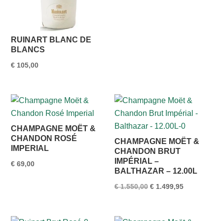
RUINART BLANC DE
BLANCS
€
105,00
CHAMPAGNE MOËT &
CHANDON ROSÉ
CHAMPAGNE MOËT &
IMPERIAL
CHANDON BRUT
IMPÉRIAL –
€
69,00
BALTHAZAR – 12.00L
Oorspronkelijke
Huidige
€
1.550,00
€
1.499,95
prijs
prijs
was:
is: