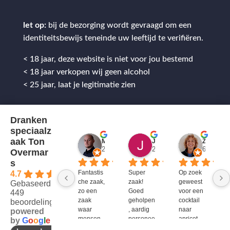
let op:
bij de bezorging wordt gevraagd om een
identiteitsbewijs teneinde uw leeftijd te verifiëren.
< 18 jaar, deze website is niet voor jou bestemd
< 18 jaar verkopen wij geen alcohol
< 25 jaar, laat je legitimatie zien
Dranken
speciaalz
aak Ton
Mitch Van M.
Jules
ZenZetiV @
2 jaar geleden
2 jaar geleden
6 jaar ge
Overmar
s
Fantastis
Super 
Op zoek 
4.7
che zaak, 
zaak! 
geweest 
Gebaseerd op
zo een 
Goed 
voor een 
449
zaak 
geholpen
cocktail 
beoordelingen
waar 
, aardig 
naar 
powered
mensen 
personee
apricot 
by
G
o
o
g
l
e
werken 
l en veel 
brandy 