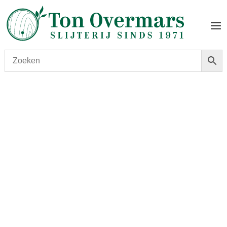
Start
/
shop
/
Wijn
/ Locret Lachaud Brut 1e Cru Rose