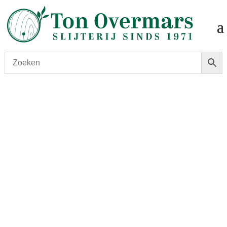
Start
/
shop
/
Wijn
/ Cotes du Rhone, Cassanets 2020