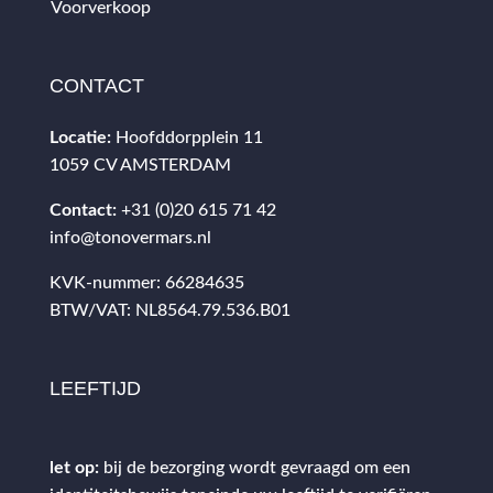
Voorverkoop
CONTACT
Locatie:
Hoofddorpplein 11
1059 CV AMSTERDAM
Contact:
+31 (0)20 615 71 42
info@tonovermars.nl
KVK-nummer: 66284635
BTW/VAT: NL8564.79.536.B01
LEEFTIJD
let op:
bij de bezorging wordt gevraagd om een