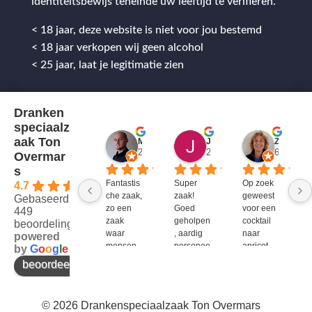
identiteitsbewijs teneinde uw leeftijd te verifiëren.
< 18 jaar, deze website is niet voor jou bestemd
< 18 jaar verkopen wij geen alcohol
< 25 jaar, laat je legitimatie zien
Dranken
speciaalz
aak Ton
Mitch Van M.
Jules
ZenZetiV @
2 jaar geleden
2 jaar geleden
6 jaar ge
Overmar
s
Fantastis
Super 
Op zoek 
4.7
che zaak, 
zaak! 
geweest 
Gebaseerd op
zo een 
Goed 
voor een 
449
zaak 
geholpen
cocktail 
beoordelingen
waar 
, aardig 
naar 
powered
mensen 
personee
apricot 
by
G
o
o
g
l
e
werken 
l en veel 
brandy 
beoordeel ons op
die 
te 
van bols. 
kennis 
bieden!
Bij G&G 
en 
en DirkIII 
© 2026 Drankenspeciaalzaak Ton Overmars
enthousi
niet te 