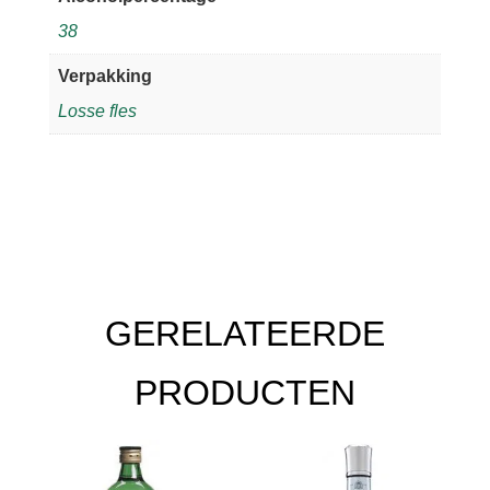
1
38
jaar
1L
Verpakking
aantal
Losse fles
GERELATEERDE
PRODUCTEN