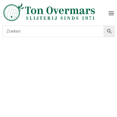
Start
/
shop
/
Land
/
Nederland
/ Zuidam Oude Jenever 1
jaar 1L