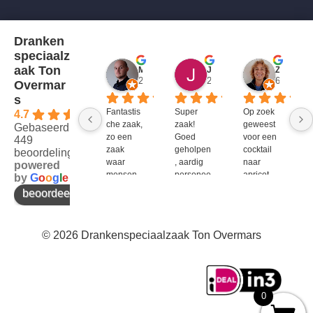
Dranken
speciaalz
aak Ton
Mitch Van M.
Jules
ZenZetiV @
2 jaar geleden
2 jaar geleden
6 jaar ge
Overmar
s
Fantastis
Super 
Op zoek 
4.7
che zaak, 
zaak! 
geweest 
Gebaseerd op
zo een 
Goed 
voor een 
449
zaak 
geholpen
cocktail 
beoordelingen
waar 
, aardig 
naar 
powered
mensen 
personee
apricot 
by
G
o
o
g
l
e
werken 
l en veel 
brandy 
beoordeel ons op
die 
te 
van bols. 
kennis 
bieden!
Bij G&G 
en 
en DirkIII 
© 2026 Drankenspeciaalzaak Ton Overmars
enthousi
niet te 
asme 
krijgen 
bezitten 
en bij 
en weten 
Ton 
over te 
Overmar
0
brengen 
s 