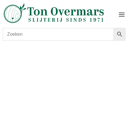
Start
/
shop
/
Wijn
/ Cabernet Sauvignon ‘Sonoma
County Director’s