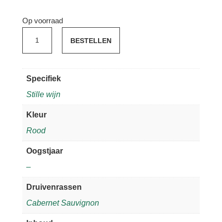
Op voorraad
Cabernet
BESTELLEN
Sauvignon
'Sonoma
County
Specifiek
Director's
Stille wijn
aantal
Kleur
Rood
Oogstjaar
–
Druivenrassen
Cabernet Sauvignon