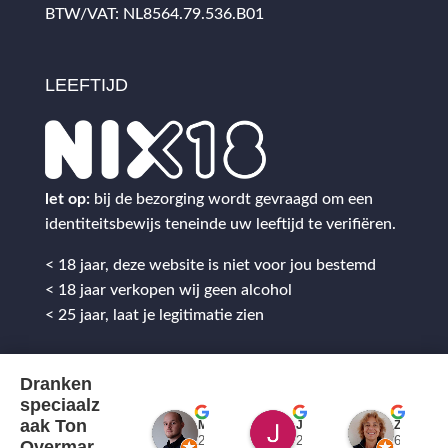
BTW/VAT: NL8564.79.536.B01
LEEFTIJD
let op:
bij de bezorging wordt gevraagd om een
identiteitsbewijs teneinde uw leeftijd te verifiëren.
< 18 jaar, deze website is niet voor jou bestemd
< 18 jaar verkopen wij geen alcohol
< 25 jaar, laat je legitimatie zien
Dranken
speciaalz
aak Ton
Mitch Van M.
Jules
ZenZetiV @
2 jaar geleden
2 jaar geleden
6 jaar ge
Overmar