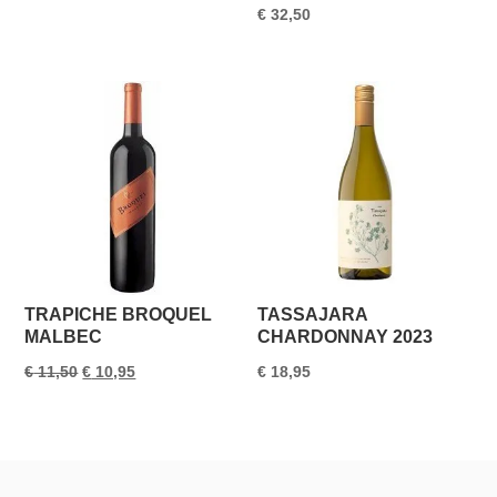
€
32,50
TRAPICHE BROQUEL
TASSAJARA
MALBEC
CHARDONNAY 2023
Oorspronkelijke
Huidige
€
11,50
€
10,95
€
18,95
prijs
prijs
was:
is:
€ 11,50.
€ 10,95.