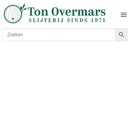
Start
/
shop
/
Wijn
/ Chardonnay ‘Russian River
Director’s Cut’