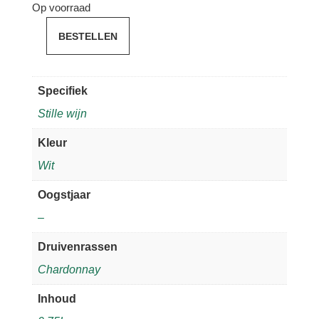
Op voorraad
BESTELLEN
Chardonnay
'Russian
River
Specifiek
Director's
Stille wijn
Cut'
aantal
Kleur
Wit
Oogstjaar
–
Druivenrassen
Chardonnay
Inhoud