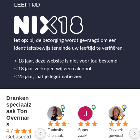
LEEFTIJD
let op:
bij de bezorging wordt gevraagd om een
identiteitsbewijs teneinde uw leeftijd te verifiëren.
< 18 jaar, deze website is niet voor jou bestemd
< 18 jaar verkopen wij geen alcohol
< 25 jaar, laat je legitimatie zien
Dranken
speciaalz
aak Ton
Mitch Van M.
Jules
ZenZetiV @
2 jaar geleden
2 jaar geleden
6 jaar ge
Overmar
s
Fantastis
Super 
Op zoek 
4.7
che zaak, 
zaak! 
geweest 
Gebaseerd op