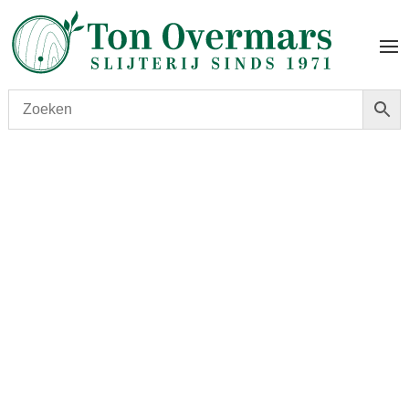
Start
/
shop
/
Wijn
/ Tassajara Chardonnay 2023