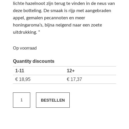
lichte hazelnoot zijn terug te vinden in de neus van
deze botteling. De smaak is rijp met aangebraden
appel, gemalen pecannoten en meer
honingaroma’s, bijna neigend naar een zoete
uitdrukking. “
Op voorraad
Quantity discounts
1-11
12+
€
18,95
€
17,37
Tassajara
BESTELLEN
Chardonnay
2023
aantal