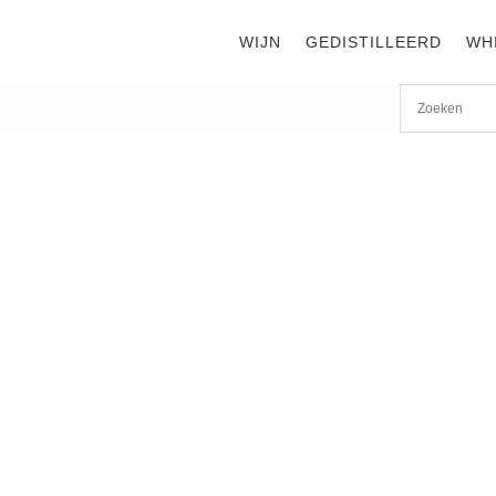
WIJN
GEDISTILLEERD
WH
Tinta de Toro
WIJNEN TOT €35
Vi
C
€
W
Ca
E