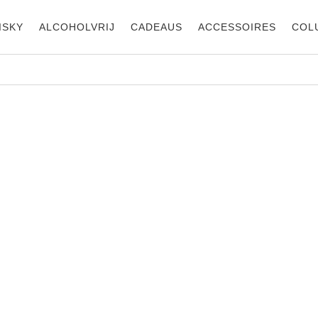
ISKY
ALCOHOLVRIJ
CADEAUS
ACCESSOIRES
COL
llachica Toro
Villachica Arbocola
rianza 2018 0,75
Toro 2023
19,99
€
12,50
ijn, Spanje,
toro, Wijn, Spanje,
stilla y León,
Castilla y León,
igen Import, Toro
Eigen Import, Toro