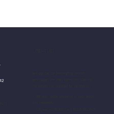
LEEFTIJD
1
let op:
bij de bezorging wordt
gevraagd om een identiteitsbewijs
 42
teneinde uw leeftijd te verifiëren.
< 18 jaar, deze website is niet voor
jou bestemd
.B01
< 18 jaar verkopen wij geen alcohol