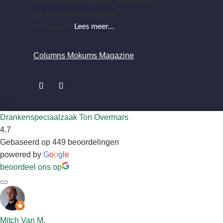
de beste prijs-kwaliteit voorstellen
op de mondiale markt te
ontdekken.
Lees meer…
Columns Mokums Magazine
Drankenspeciaalzaak Ton Overmars
4.7
Gebaseerd op 449 beoordelingen
powered by
G
o
o
g
l
e
beoordeel ons op
Mitch Van M.