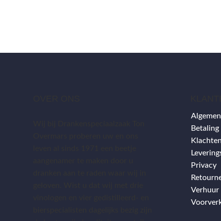
OVER ONS
KLANT
Algemen
Wij bij Drankenspeciaalzaak Ton
Betaling
Overmars proberen uw en ons
Klachten
leven al sinds 1971 een beetje
Leverin
aangenamer te maken door u
Privacy
dranken aan te raden waar wij in
Retourn
geloven. Wist u dat wij met drie
Verhuur
vinologen en vier gedistilleerd- en
Voorver
bierspecialisten dagelijks bezig zijn