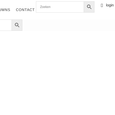
login

0 items
UMNS
CONTACT