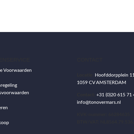
BESTELLEN
BESTELLEN
ENSERVICE
CONTACT
e Voorwaarden
Locatie:
Hoofddorpplein 1
1059 CV AMSTERDAM
regeling
gsvoorwaarden
Contact:
+31 (0)20 615 71
info@tonovermars.nl
eren
KVK-nummer: 66284635
BTW/VAT: NL8564.79.536
koop