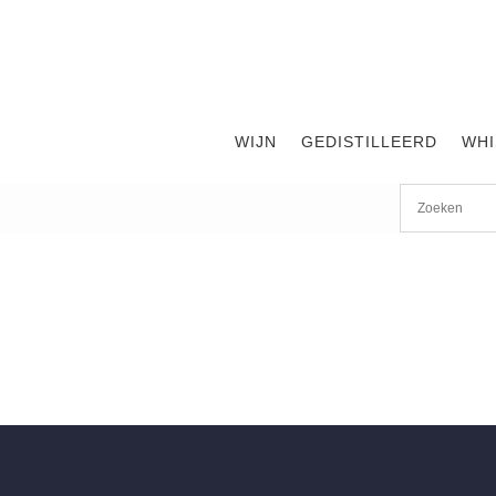
WIJN
GEDISTILLEERD
WHI
Encruzado
G
WIJNEN TOT €35