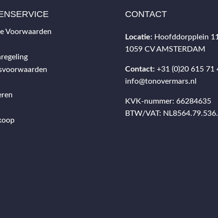
ENSERVICE
CONTACT
e Voorwaarden
Locatie:
Hoofddorpplein 1
1059 CV AMSTERDAM
regeling
Contact:
+31 (0)20 615 71
gsvoorwaarden
info@tonovermars.nl
eren
KVK-nummer: 66284635
BTW/VAT: NL8564.79.536
koop