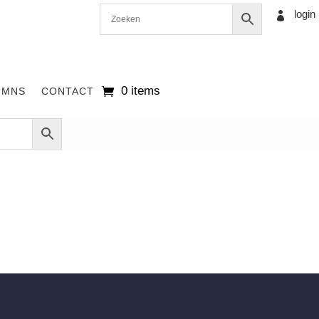
login

0 items
UMNS
CONTACT