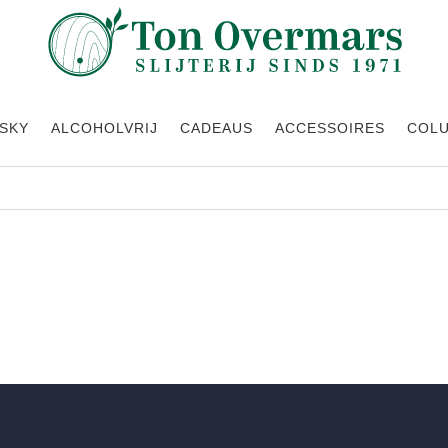
SKY
ALCOHOLVRIJ
CADEAUS
ACCESSOIRES
COL
een producten gevonden die aan je selectie voldoen.