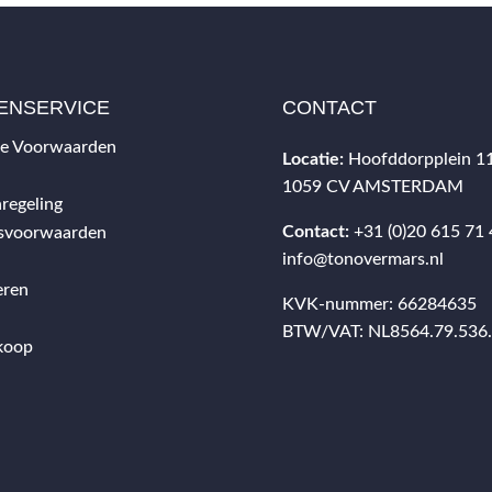
ENSERVICE
CONTACT
e Voorwaarden
Locatie:
Hoofddorpplein 1
1059 CV AMSTERDAM
regeling
Contact:
+31 (0)20 615 71
gsvoorwaarden
info@tonovermars.nl
eren
KVK-nummer: 66284635
BTW/VAT: NL8564.79.536
koop