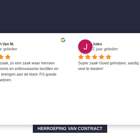
h Van M.
Jules
ar geleden
2 jaar geleden
 zaak, zo een zaak waar mensen 
Super zaak! Goed geholpen, aardig 
ennis en enthousiasme bezitten en 
veel te bieden!
 brengen aan de klant. P.S goede 
wijnen.
HERROEPING VAN CONTRACT