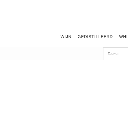
WIJN
GEDISTILLEERD
WHI
Chateau Le
Clarence de Haut
G
Brion
WIJNEN TOT €35