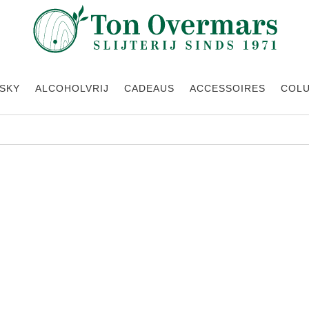
SKY
ALCOHOLVRIJ
CADEAUS
ACCESSOIRES
COL
een producten gevonden die aan je selectie voldoen.