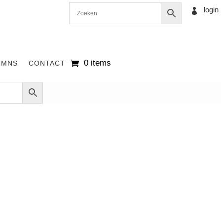
login

0 items
UMNS
CONTACT