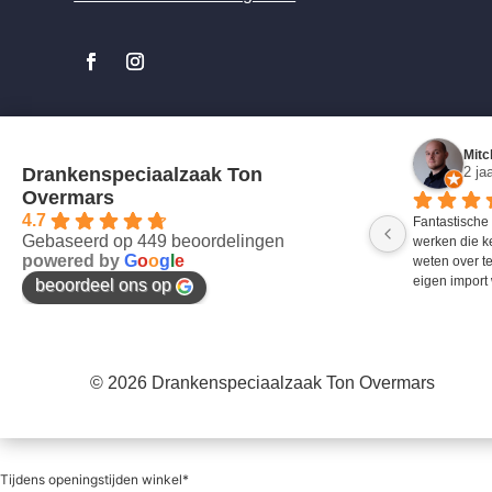
Mitc
Drankenspeciaalzaak Ton
2 ja
Overmars
4.7
Fantastische
Gebaseerd op 449 beoordelingen
werken die k
powered by
G
o
o
g
l
e
weten over te
eigen import 
beoordeel ons op
© 2026 Drankenspeciaalzaak Ton Overmars
Tijdens openingstijden winkel*