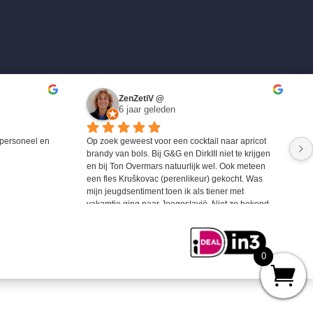
ZenZetiV @
6 jaar geleden
personeel en 
Op zoek geweest voor een cocktail naar apricot 
brandy van bols. Bij G&G en DirkIII niet te krijgen 
en bij Ton Overmars natuurlijk wel. Ook meteen 
een fles Kruškovac (perenlikeur) gekocht. Was 
mijn jeugdsentiment toen ik als tiener met 
vakamtie ging naar Joegoslavië. Niet zo bekend 
maar zeer zeker de moeite waard om eens te 
proberen.
0