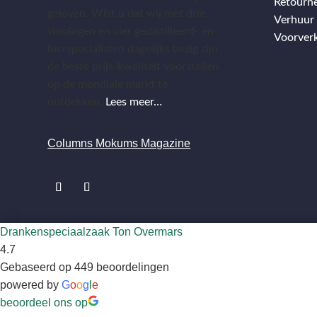
Retourn
geloven. Wist u dat wij met drie
Verhuur
vinologen en vier gedistilleerd- en
Voorver
bierspecialisten dagelijks bezig zijn
de beste prijs-kwaliteit voorstellen
op de mondiale markt te
ontdekken.
Lees meer…
Columns Mokums Magazine
Drankenspeciaalzaak Ton Overmars
4.7
Gebaseerd op 449 beoordelingen
powered by
G
o
o
g
l
e
beoordeel ons op