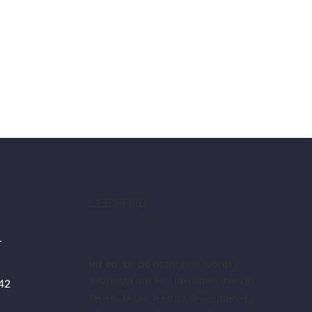
LEEFTIJD
1
let op:
bij de bezorging wordt
gevraagd om een identiteitsbewijs
 42
teneinde uw leeftijd te verifiëren.