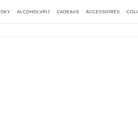
ISKY
ALCOHOLVRIJ
CADEAUS
ACCESSOIRES
COL
Chatea
2017
Chateau Suduiraut
2016 0.375
rio Chateau
antenac-Brown
€
5.295,
018 Margaux
€
44,00
Wijn, Fr
46,00
Wijn, Frankrijk,
Bordea
Bordeaux,
Classer
jn, Frankrijk,
Classering,
Grand 
ordeaux,