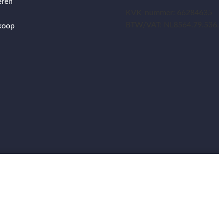
eren
KVK-nummer: 66284635
BTW/VAT: NL8564.79.536
koop