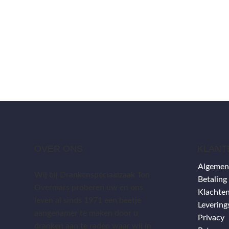
G
R
É
OVER ONS
KLANT
Algemen
Wij bij Drankenspeciaalzaak Ton
Betaling
Overmars proberen uw en ons
Klachten
leven al sinds 1971 een beetje
Leverin
aangenamer te maken door u
Privacy
dranken aan te raden waar wij in