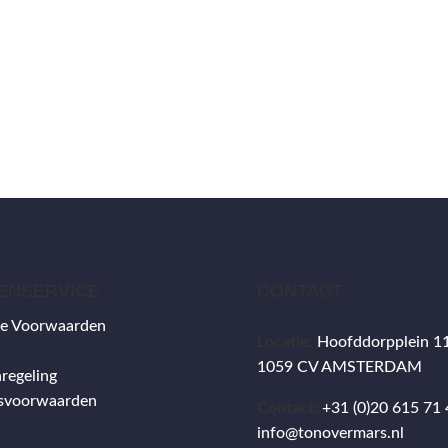
rand Cru Classé B,
echteroever, Saint-
milion
BESTELLEN
ENSERVICE
CONTACT
e Voorwaarden
Locatie:
Hoofddorpplein 1
1059 CV AMSTERDAM
regeling
gsvoorwaarden
Contact:
+31 (0)20 615 71
info@tonovermars.nl