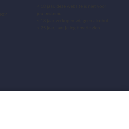
< 18 jaar, deze website is niet voor
jou bestemd
.B01
< 18 jaar verkopen wij geen alcohol
< 25 jaar, laat je legitimatie zien