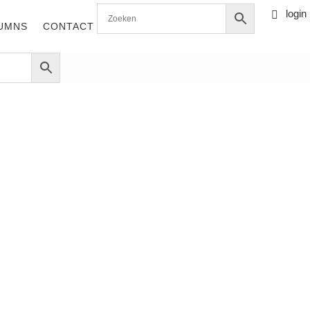
login

0 items
UMNS
CONTACT
u Petrus
Rieussec 2016
0.375
00
€
39,85
ankrijk,
ux,
Wijn, Frankrijk,
ing, Premier
Bordeaux,
Cru Classé,
Linkeroever,