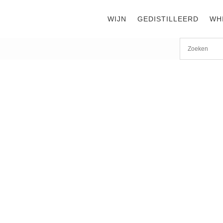
WIJN
GEDISTILLEERD
WH
2016
WIJNEN TOT €35
B
C
2
€
Wi
B