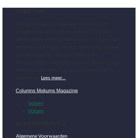
OVER ONS
Wij bij Drankenspeciaalzaak Ton Overmars
proberen uw en ons leven al sinds 1971 een
beetje aangenamer te maken door u dranken aan
te raden waar wij in geloven. Wist u dat wij met
drie vinologen en vier gedistilleerd- en
bierspecialisten dagelijks bezig zijn de beste prijs-
kwaliteit voorstellen op de mondiale markt te
ontdekken.
Lees meer…
Columns Mokums Magazine
Volgen
Volgen
KLANTENSERVICE
Algemene Voorwaarden