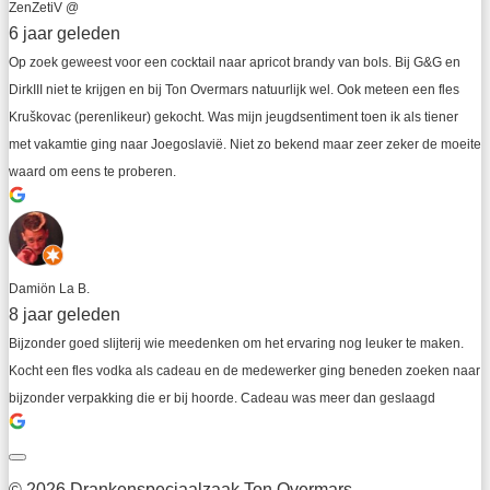
ZenZetiV @
6 jaar geleden
Op zoek geweest voor een cocktail naar apricot brandy van bols. Bij G&G en 
DirkIII niet te krijgen en bij Ton Overmars natuurlijk wel. Ook meteen een fles 
Kruškovac (perenlikeur) gekocht. Was mijn jeugdsentiment toen ik als tiener 
met vakamtie ging naar Joegoslavië. Niet zo bekend maar zeer zeker de moeite 
waard om eens te proberen.
Damiön La B.
8 jaar geleden
Bijzonder goed slijterij wie meedenken om het ervaring nog leuker te maken. 
Kocht een fles vodka als cadeau en de medewerker ging beneden zoeken naar 
bijzonder verpakking die er bij hoorde. Cadeau was meer dan geslaagd
© 2026 Drankenspeciaalzaak Ton Overmars