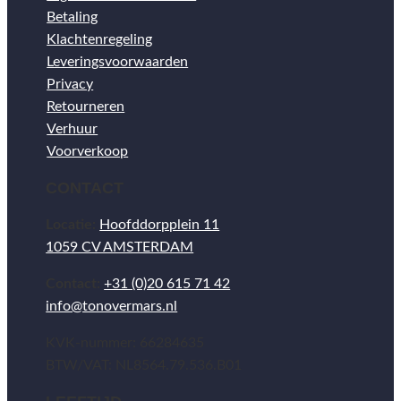
Betaling
Klachtenregeling
Leveringsvoorwaarden
Privacy
Retourneren
Verhuur
Voorverkoop
CONTACT
Locatie:
Hoofddorpplein 11
1059 CV AMSTERDAM
Contact:
+31 (0)20 615 71 42
info@tonovermars.nl
KVK-nummer: 66284635
BTW/VAT: NL8564.79.536.B01