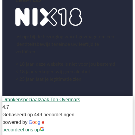
LEEFTIJD
let op:
bij de bezorging wordt gevraagd om een
identiteitsbewijs teneinde uw leeftijd te
verifiëren.
< 18 jaar, deze website is niet voor jou bestemd
< 18 jaar verkopen wij geen alcohol
< 25 jaar, laat je legitimatie zien
Drankenspeciaalzaak Ton Overmars
4.7
Gebaseerd op 449 beoordelingen
powered by
G
o
o
g
l
e
beoordeel ons op