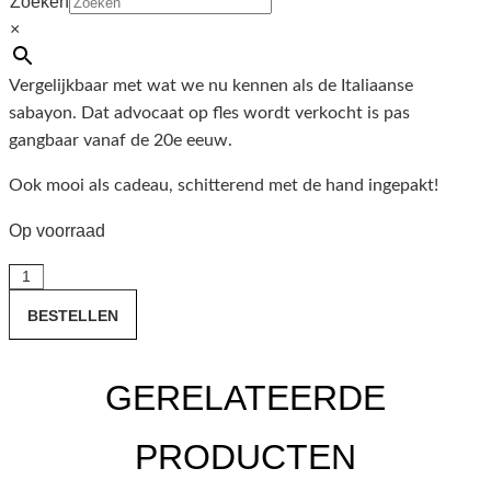
Zoeken
hoger dan de meeste advocaat. Advocaat werd vroeger met
×
name thuis gemaakt. Het was een manier om een teveel aan
eieren wat langer te kunnen bewaren, of als warm dessert.
Vergelijkbaar met wat we nu kennen als de Italiaanse
sabayon. Dat advocaat op fles wordt verkocht is pas
gangbaar vanaf de 20e eeuw.
Ook mooi als cadeau, schitterend met de hand ingepakt!
Op voorraad
Advocaat
van
BESTELLEN
Van
Wees
-
GERELATEERDE
De
Ooievaar
PRODUCTEN
aantal