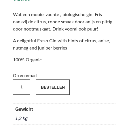
Wat een mooie, zachte , biologische gin. Fris
dankzij de citrus, ronde smaak door anijs en pittig
door nootmuskaat. Drink vooral ook puur!
A delightful Fresh Gin with hints of citrus, anise,
nutmeg and juniper berries
100% Organic
Op voorraad
Gin
BESTELLEN
Ton
&
Ik
Gewicht
BIO
1,3 kg
0.7L
aantal