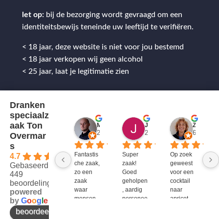
let op:
bij de bezorging wordt gevraagd om een
identiteitsbewijs teneinde uw leeftijd te verifiëren.
< 18 jaar, deze website is niet voor jou bestemd
< 18 jaar verkopen wij geen alcohol
< 25 jaar, laat je legitimatie zien
Dranken
speciaalz
aak Ton
Mitch Van M.
Jules
ZenZetiV @
2 jaar geleden
2 jaar geleden
6 jaar ge
Overmar
s
Fantastis
Super 
Op zoek 
4.7
che zaak, 
zaak! 
geweest 
Gebaseerd op
zo een 
Goed 
voor een 
449
zaak 
geholpen
cocktail 
beoordelingen
waar 
, aardig 
naar 
powered
mensen 
personee
apricot 
by
G
o
o
g
l
e
werken 
l en veel 
brandy 
beoordeel ons op
die 
te 
van bols. 