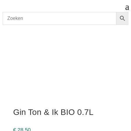
Start
/
shop
/
Gedistilleerd
/
Gin
/ Gin Ton & Ik BIO 0.7L
Gin Ton & Ik BIO 0.7L
€
28,50