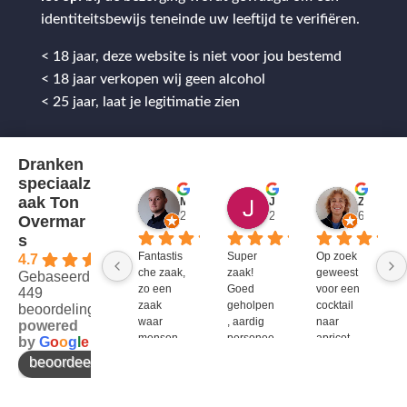
identiteitsbewijs teneinde uw leeftijd te verifiëren.
< 18 jaar, deze website is niet voor jou bestemd
< 18 jaar verkopen wij geen alcohol
< 25 jaar, laat je legitimatie zien
Dranken
speciaalz
aak Ton
Mitch Van M.
Jules
ZenZetiV @
2 jaar geleden
2 jaar geleden
6 jaar ge
Overmar
s
Fantastis
Super 
Op zoek 
4.7
che zaak, 
zaak! 
geweest 
Gebaseerd op
zo een 
Goed 
voor een 
449
zaak 
geholpen
cocktail 
beoordelingen
waar 
, aardig 
naar 
powered
mensen 
personee
apricot 
by
G
o
o
g
l
e
werken 
l en veel 
brandy 
beoordeel ons op
die 
te 
van bols. 
kennis 
bieden!
Bij G&G 
en 
en DirkIII 