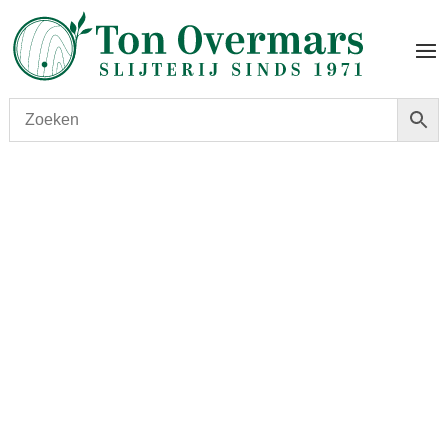
Start
/
shop
/
Gedistilleerd
/ Malfy Gin Con Arancia 0,70cl