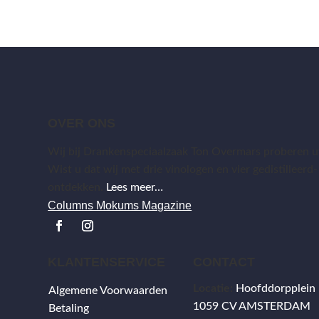
OVER ONS
Wij bij Drankenspeciaalzaak Ton Overmars proberen uw
Wist u dat wij met drie vinologen en vier gedistilleerd-
ontdekken.
Lees meer…
Columns Mokums Magazine
KLANTENSERVICE
CONTACT
Locatie:
Hoofddorpplein
Algemene Voorwaarden
1059 CV AMSTERDAM
Betaling