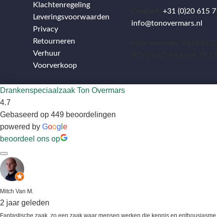
Klachtenregeling
Contact:
+31 (0)20 615 7
Leveringsvoorwaarden
info@tonovermars.nl
Privacy
Retourneren
KVK-nummer: 6628463
Verhuur
BTW/VAT: NL8564.79.5
Voorverkoop
Drankenspeciaalzaak Ton Overmars
4.7
Gebaseerd op 449 beoordelingen
powered by
G
o
o
g
l
e
beoordeel ons op
Mitch Van M.
2 jaar geleden
Fantastische zaak, zo een zaak waar mensen werken die kennis en enthousiasme be