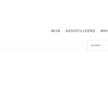
WIJN
GEDISTILLEERD
WHI
Start
/
shop
/
Gedistilleerd
/ Roku Gin 70cl