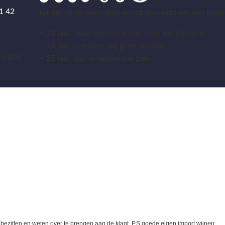
1 42
let op:
bij de bezorging wordt gevraagd om een identit
< 18 jaar, deze website is niet voor jou bestemd
5
< 18 jaar verkopen wij geen alcohol
36.B01
< 25 jaar, laat je legitimatie zien
zitten en weten over te brengen aan de klant. P.S goede eigen import wijnen.