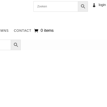
login

0 items
UMNS
CONTACT