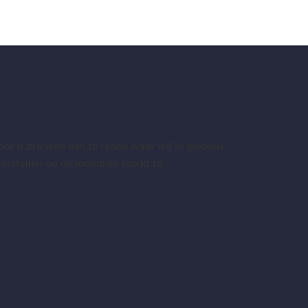
or u dranken aan te raden waar wij in geloven.
 voorstellen op de mondiale markt te