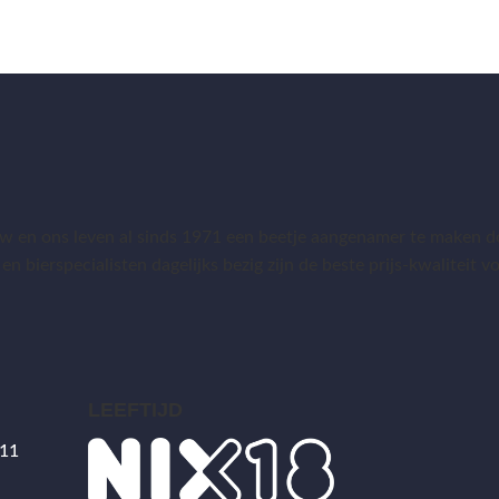
 en ons leven al sinds 1971 een beetje aangenamer te maken do
 en bierspecialisten dagelijks bezig zijn de beste prijs-kwaliteit
LEEFTIJD
 11