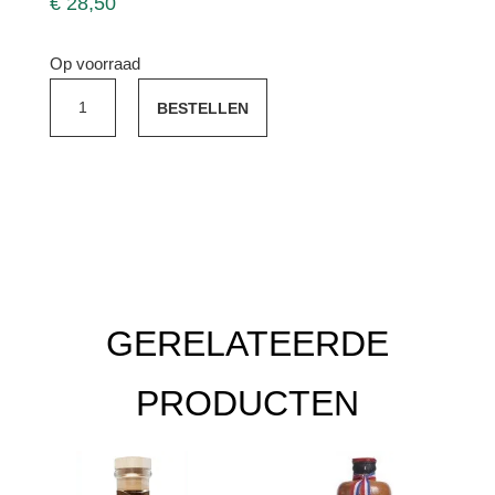
€
28,50
Op voorraad
Zuidam
BESTELLEN
Oude
Genever
Peated
American
Oak
1
Y.O.
1,0ltr
GERELATEERDE
aantal
PRODUCTEN