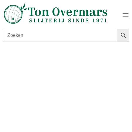
Start
/
shop
/
Gedistilleerd
/
Jenever & Korenwijn
/
Zuidam Oude Genever Peated American Oak 1 Y.O.
1,0ltr