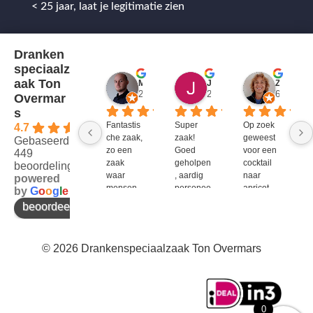
< 25 jaar, laat je legitimatie zien
Dranken
speciaalz
aak Ton
Mitch Van M.
Jules
ZenZetiV @
2 jaar geleden
2 jaar geleden
6 jaar ge
Overmar
s
Fantastis
Super 
Op zoek 
4.7
che zaak, 
zaak! 
geweest 
Gebaseerd op
zo een 
Goed 
voor een 
449
zaak 
geholpen
cocktail 
beoordelingen
waar 
, aardig 
naar 
powered
mensen 
personee
apricot 
by
G
o
o
g
l
e
werken 
l en veel 
brandy 
beoordeel ons op
die 
te 
van bols. 
kennis 
bieden!
Bij G&G 
en 
en DirkIII 
© 2026 Drankenspeciaalzaak Ton Overmars
enthousi
niet te 
asme 
krijgen 
bezitten 
en bij 
en weten 
Ton 
over te 
Overmar
0