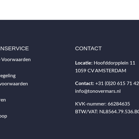
ENSERVICE
CONTACT
 Voorwaarden
Locatie:
Hoofddorpplein 11
1059 CV AMSTERDAM
egeling
Contact:
+31 (0)20 615 71 4
svoorwaarden
info@tonovermars.nl
ren
KVK-nummer: 66284635
BTW/VAT: NL8564.79.536.B
oop