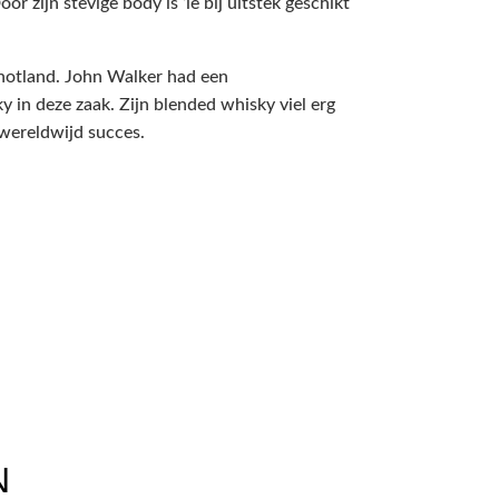
r zijn stevige body is ‘ie bij uitstek geschikt
chotland. John Walker had een
 in deze zaak. Zijn blended whisky viel erg
 wereldwijd succes.
N