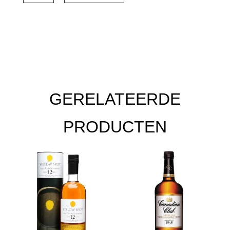
Experiment
Series
#05
70
cl
aantal
GERELATEERDE
PRODUCTEN