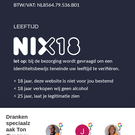
BTW/VAT: NL8564.79.536.B01
LEEFTIJD
let op:
bij de bezorging wordt gevraagd om een
identiteitsbewijs teneinde uw leeftijd te verifiëren.
< 18 jaar, deze website is niet voor jou bestemd
< 18 jaar verkopen wij geen alcohol
< 25 jaar, laat je legitimatie zien
Dranken
speciaalz
aak Ton
Mitch Van M.
Jules
ZenZetiV @
2 jaar geleden
2 jaar geleden
6 jaar ge