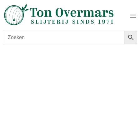
Start
/
shop
/
Land
/
Schotland
/ Glenfiddich Orchard
Experiment Series #05 70 cl