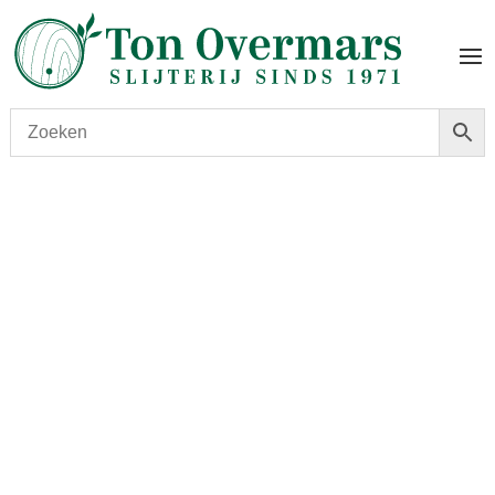
Start
/
shop
/
Land
/
Japan
/ Nikka Taketsuru 17 Year Old
Pure Malt