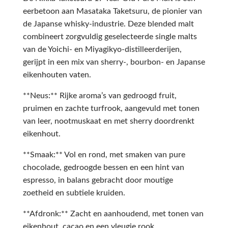
eerbetoon aan Masataka Taketsuru, de pionier van
de Japanse whisky-industrie. Deze blended malt
combineert zorgvuldig geselecteerde single malts
van de Yoichi- en Miyagikyo-distilleerderijen,
gerijpt in een mix van sherry-, bourbon- en Japanse
eikenhouten vaten.
**Neus:** Rijke aroma’s van gedroogd fruit,
pruimen en zachte turfrook, aangevuld met tonen
van leer, nootmuskaat en met sherry doordrenkt
eikenhout.
**Smaak:** Vol en rond, met smaken van pure
chocolade, gedroogde bessen en een hint van
espresso, in balans gebracht door moutige
zoetheid en subtiele kruiden.
**Afdronk:** Zacht en aanhoudend, met tonen van
eikenhout, cacao en een vleugje rook.