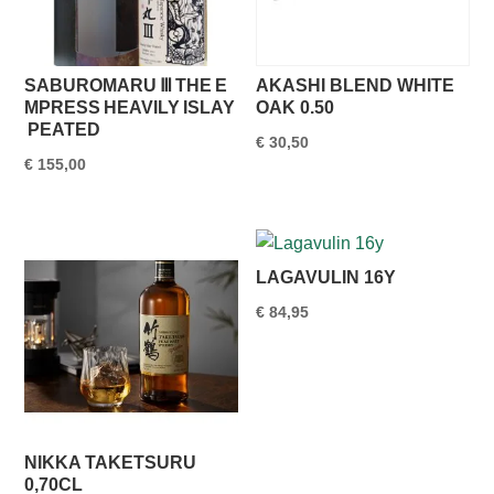
SABUROMARU Ⅲ THE E
AKASHI BLEND WHITE
MPRESS HEAVILY ISLAY
OAK 0.50
PEATED
€
30,50
€
155,00
LAGAVULIN 16Y
€
84,95
NIKKA TAKETSURU
0,70CL