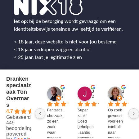
let op:
bij de bezorging wordt gevraagd om een
identiteitsbewijs teneinde uw leeftijd te verifiëren.
< 18 jaar, deze website is niet voor jou bestemd
< 18 jaar verkopen wij geen alcohol
< 25 jaar, laat je legitimatie zien
Dranken
speciaalz
aak Ton
Mitch Van M.
Jules
ZenZetiV @
2 jaar geleden
2 jaar geleden
6 jaar ge
Overmar
s
Fantastis
Super 
Op zoek 
4.7
che zaak, 
zaak! 
geweest 
Gebaseerd op
zo een 
Goed 
voor een 
449
zaak 
geholpen
cocktail 
beoordelingen
waar 
, aardig 
naar 
powered
mensen 
personee
apricot 