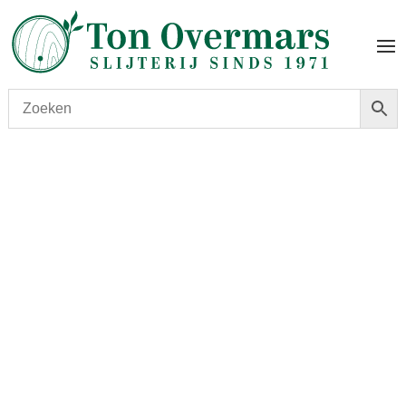
Start
/
shop
/
Land
/
Japan
/ Saburomaru The Emperor IV
Cask Strengts 60%