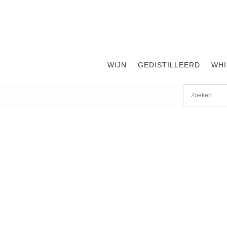
WIJN
GEDISTILLEERD
WHI
Start
/
shop
/
Land
/
Polen
/ Chopin Wheat Vodka