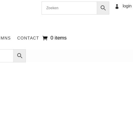
login

0 items
UMNS
CONTACT