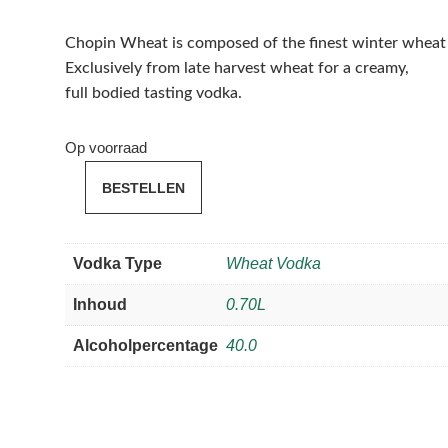
Chopin Wheat is composed of the finest winter wheat a
Exclusively from late harvest wheat for a creamy,
full bodied tasting vodka.
Op voorraad
BESTELLEN
Chopin
Wheat
Vodka
Vodka Type
Wheat Vodka
aantal
Inhoud
0.70L
Alcoholpercentage
40.0