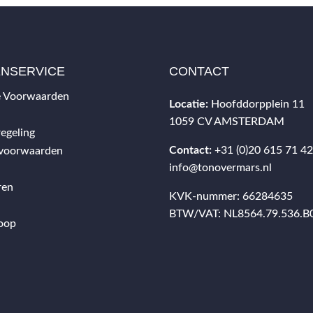
ENSERVICE
CONTACT
 Voorwaarden
Locatie:
Hoofddorpplein 11
1059 CV AMSTERDAM
egeling
Contact:
+31 (0)20 615 71 4
svoorwaarden
info@tonovermars.nl
ren
KVK-nummer: 66284635
BTW/VAT: NL8564.79.536.B
oop