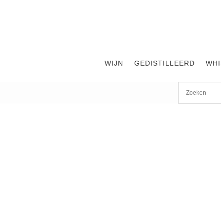
WIJN
GEDISTILLEERD
WHI
Start
/
shop
/
Land
/
Dominicaanse Republiek
/ Barceló Imp