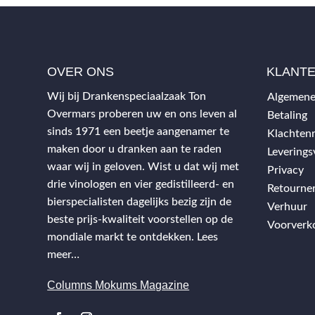
OVER ONS
KLANT
Wij bij Drankenspeciaalzaak Ton
Algemene
Overmars proberen uw en ons leven al
Betaling
sinds 1971 een beetje aangenamer te
Klachtenr
maken door u dranken aan te raden
Levering
waar wij in geloven. Wist u dat wij met
Privacy
drie vinologen en vier gedistilleerd- en
Retourne
bierspecialisten dagelijks bezig zijn de
Verhuur
beste prijs-kwaliteit voorstellen op de
Voorverk
mondiale markt te ontdekken.
Lees
meer…
Columns Mokums Magazine