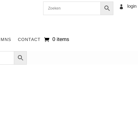
login

0 items
UMNS
CONTACT