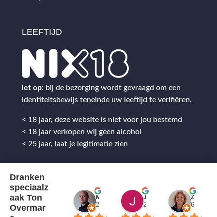
LEEFTIJD
let op:
bij de bezorging wordt gevraagd om een
identiteitsbewijs teneinde uw leeftijd te verifiëren.
< 18 jaar, deze website is niet voor jou bestemd
< 18 jaar verkopen wij geen alcohol
< 25 jaar, laat je legitimatie zien
Dranken
speciaalz
aak Ton
Mitch Van M.
Jules
ZenZetiV @
2 jaar geleden
2 jaar geleden
6 jaar ge
Overmar