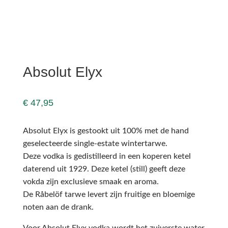
Absolut Elyx
€
47,95
Absolut Elyx is gestookt uit 100% met de hand
geselecteerde single-estate wintertarwe.
Deze vodka is gedistilleerd in een koperen ketel
daterend uit 1929. Deze ketel (still) geeft deze
vokda zijn exclusieve smaak en aroma.
De Råbelöf tarwe levert zijn fruitige en bloemige
noten aan de drank.
Voor Absolut Elyx vodka wordt het zuiverste water