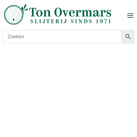
Start
/
shop
/
Land
/
Zweden
/ Absolut Elyx