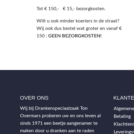
Tot € 150,- € 15,- bezorgkosten.
Wilt u ook minder koeriers in de straat?
Wij ook dus bestel wat groter en vanaf €
150 :
GEEN BEZORGKOSTEN!
OVER ONS
KLANT
Wij bij Drankenspeciaalzaak Ton
Algemene
Overmars proberen uw en ons leven al
Betaling
sinds 1971 een beetje aangenamer te
Klachtenr
maken door u dranken aan te raden
Levering