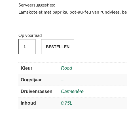
Serveersuggesties:
Lamskotelet met paprika, pot-au-feu van rundvlees, be
Op voorraad
Pedregoso
BESTELLEN
Tabali
Carmenère
-
Kleur
Rood
Gran
Reserva
Oogstjaar
–
aantal
Druivenrassen
Carmenère
Inhoud
0.75L