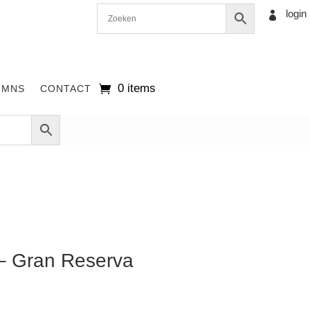
login

0 items
UMNS
CONTACT
– Gran Reserva