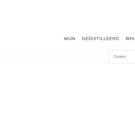
WIJN
GEDISTILLEERD
WHI
Start
/
shop
/
Wijn
/ Pedregoso Tabali Carmenère – Gran R