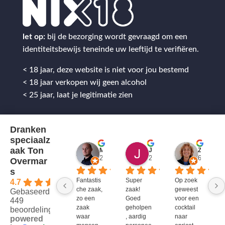
let op:
bij de bezorging wordt gevraagd om een
identiteitsbewijs teneinde uw leeftijd te verifiëren.
< 18 jaar, deze website is niet voor jou bestemd
< 18 jaar verkopen wij geen alcohol
< 25 jaar, laat je legitimatie zien
Dranken
speciaalz
aak Ton
Mitch Van M.
Jules
ZenZetiV @
2 jaar geleden
2 jaar geleden
6 jaar ge
Overmar
s
Fantastis
Super 
Op zoek 
4.7
che zaak, 
zaak! 
geweest 
Gebaseerd op
zo een 
Goed 
voor een 
449
zaak 
geholpen
cocktail 
beoordelingen
waar 
, aardig 
naar 
powered