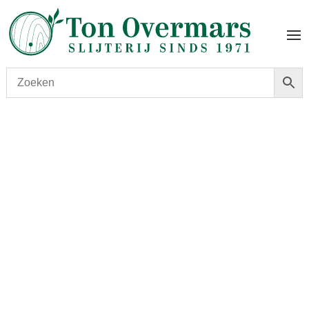
Start
/
shop
/
Wijn
/ Sinzero Chardonnay