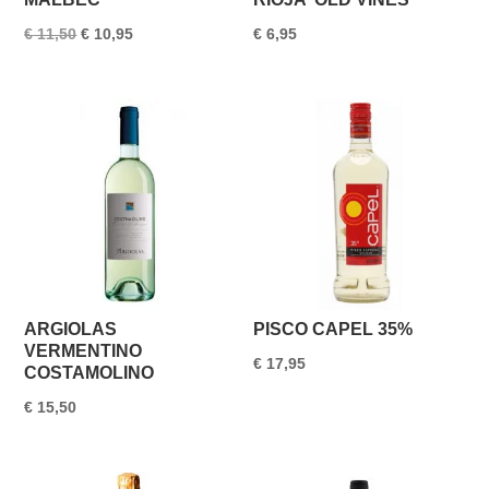
Oorspronkelijke
Huidige
€
11,50
€
10,95
€
6,95
prijs
prijs
was:
is:
€ 11,50.
€ 10,95.
ARGIOLAS
PISCO CAPEL 35%
VERMENTINO
€
17,95
COSTAMOLINO
€
15,50