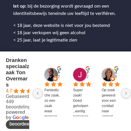
let op:
bij de bezorging wordt gevraagd om een
identiteitsbewijs teneinde uw leeftijd te verifiëren.
< 18 jaar, deze website is niet voor jou bestemd
< 18 jaar verkopen wij geen alcohol
< 25 jaar, laat je legitimatie zien
Dranken
speciaalz
aak Ton
Mitch Van M.
Jules
ZenZetiV @
2 jaar geleden
2 jaar geleden
6 jaar ge
Overmar
s
Fantastis
Super 
Op zoek 
4.7
che zaak, 
zaak! 
geweest 
Gebaseerd op
zo een 
Goed 
voor een 
449
zaak 
geholpen
cocktail 
beoordelingen
waar 
, aardig 
naar 
powered
mensen 
personee
apricot 
by
G
o
o
g
l
e
werken 
l en veel 
brandy 
beoordeel ons op
die 
te 
van bols. 