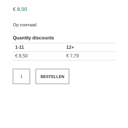
€
8,50
Op voorraad
Quantity discounts
1-11
12+
€
8,50
€
7,79
Chateau
BESTELLEN
La
Bastide
Blanc
aantal