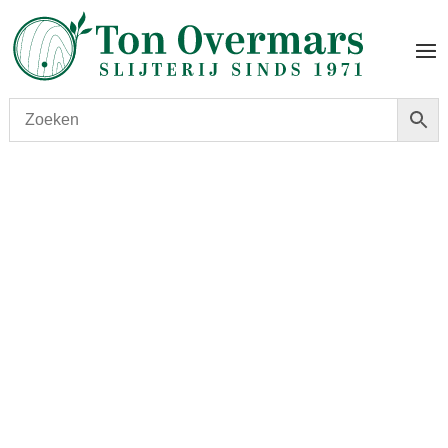
Start
/
shop
/
Wijn
/ Chateau Doisy-Daëne 2010 0.375