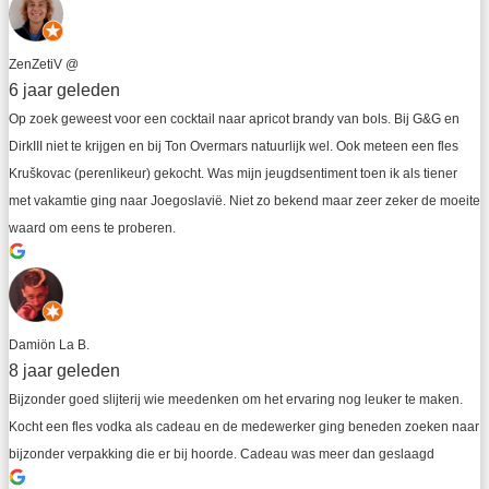
ZenZetiV @
6 jaar geleden
Op zoek geweest voor een cocktail naar apricot brandy van bols. Bij G&G en 
DirkIII niet te krijgen en bij Ton Overmars natuurlijk wel. Ook meteen een fles 
Kruškovac (perenlikeur) gekocht. Was mijn jeugdsentiment toen ik als tiener 
met vakamtie ging naar Joegoslavië. Niet zo bekend maar zeer zeker de moeite 
waard om eens te proberen.
Damiön La B.
8 jaar geleden
Bijzonder goed slijterij wie meedenken om het ervaring nog leuker te maken. 
Kocht een fles vodka als cadeau en de medewerker ging beneden zoeken naar 
bijzonder verpakking die er bij hoorde. Cadeau was meer dan geslaagd