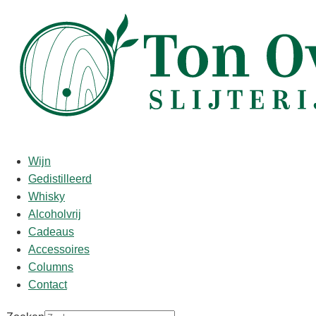
Start
/
shop
/
Wijn
/ Chateau Ducru-Beaucaillou 2016
Chateau Ducru-Beaucaillou
Wijn
2016
Gedistilleerd
Whisky
Alcoholvrij
€
249,95
Cadeaus
Proefnotities/Punten:
Accessoires
The 2016 Ducru Beaucaillou is a blend of 85% Cabernet
Columns
Sauvignon and 15% Merlot cropped at 36 hectoliters per
Contact
hectare between 24 September and 14 October and matured