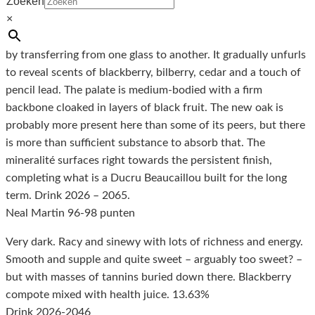
Zoeken
in 100% new oak barrels (for a total of 18 months). The
×
alcohol level comes in at 13.63% with a pH of 3.71. The
bouquet is very closed at first, and so I aerated the Grand Vin
by transferring from one glass to another. It gradually unfurls
to reveal scents of blackberry, bilberry, cedar and a touch of
pencil lead. The palate is medium-bodied with a firm
backbone cloaked in layers of black fruit. The new oak is
probably more present here than some of its peers, but there
is more than sufficient substance to absorb that. The
mineralité surfaces right towards the persistent finish,
completing what is a Ducru Beaucaillou built for the long
term. Drink 2026 – 2065.
Neal Martin 96-98 punten
Very dark. Racy and sinewy with lots of richness and energy.
Smooth and supple and quite sweet – arguably too sweet? –
but with masses of tannins buried down there. Blackberry
compote mixed with health juice. 13.63%
Drink 2026-2046