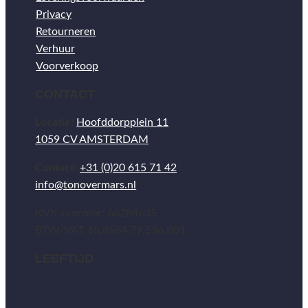
Privacy
Retourneren
Verhuur
Voorverkoop
CONTACT
Locatie:
Hoofddorpplein 11
1059 CV AMSTERDAM
Contact:
+31 (0)20 615 71 42
info@tonovermars.nl
KVK-nummer: 66284635
BTW/VAT: NL8564.79.536.B01
LEEFTIJD