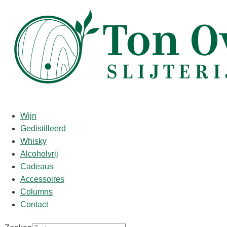
Start
/
shop
/
Wijn
/ Chateau Coutet 2017 0.375
Chateau Coutet 2017 0.375
Wijn
Gedistilleerd
€
25,25
Whisky
Alcoholvrij
Proefnotities/Punten:
Cadeaus
Lots of powdered mushrooms, dried lemons and apricots.
Accessoires
Full-bodied, dense and layered. Beautiful finish. A top sweet
Columns
white for the vintage.
Contact
James Suckling – 93-94