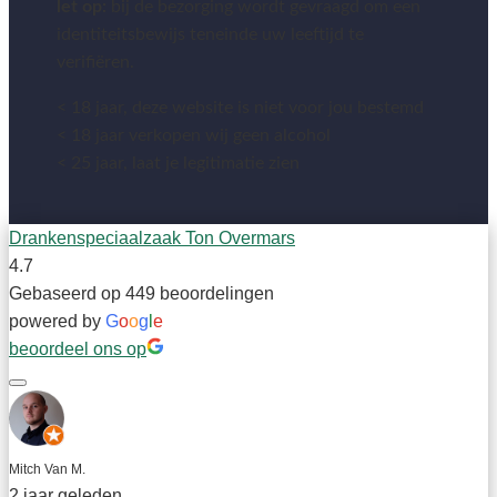
let op:
bij de bezorging wordt gevraagd om een
identiteitsbewijs teneinde uw leeftijd te
verifiëren.
< 18 jaar, deze website is niet voor jou bestemd
< 18 jaar verkopen wij geen alcohol
< 25 jaar, laat je legitimatie zien
Drankenspeciaalzaak Ton Overmars
4.7
Gebaseerd op 449 beoordelingen
powered by
G
o
o
g
l
e
beoordeel ons op
Mitch Van M.
2 jaar geleden