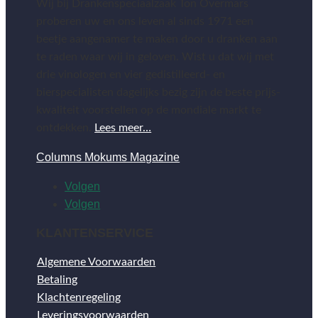
Wij bij Drankenspeciaalzaak Ton Overmars
proberen uw en ons leven al sinds 1971 een
beetje aangenamer te maken door u dranken aan
te raden waar wij in geloven. Wist u dat wij met
drie vinologen en vier gedistilleerd- en
bierspecialisten dagelijks bezig zijn de beste prijs-
kwaliteit voorstellen op de mondiale markt te
ontdekken.
Lees meer…
Columns Mokums Magazine
Volgen
Volgen
KLANTENSERVICE
Algemene Voorwaarden
Betaling
Klachtenregeling
Leveringsvoorwaarden