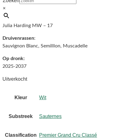
Zoeken
Almond paste and something more herbal as well as the rich,
×
spicy citrus. Powerful bitter-orange flavours, deep and long.
More power than elegance at this stage. Long, tangy finish.
Julia Harding MW – 17
Druivenrassen
:
Sauvignon Blanc, Semilllon, Muscadelle
Op dronk:
2025-2037
Uitverkocht
Kleur
Wit
Substreek
Sauternes
Classification
Premier Grand Cru Classé