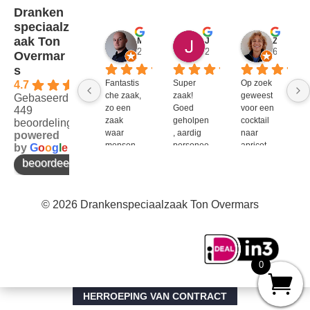
Dranken
speciaalz
aak Ton
Mitch Van M.
Jules
ZenZetiV @
2 jaar geleden
2 jaar geleden
6 jaar ge
Overmar
s
Fantastis
Super 
Op zoek 
4.7
che zaak, 
zaak! 
geweest 
Gebaseerd op
zo een 
Goed 
voor een 
449
zaak 
geholpen
cocktail 
beoordelingen
waar 
, aardig 
naar 
powered
mensen 
personee
apricot 
by
G
o
o
g
l
e
werken 
l en veel 
brandy 
beoordeel ons op
die 
te 
van bols. 
kennis 
bieden!
Bij G&G 
en 
en DirkIII 
© 2026 Drankenspeciaalzaak Ton Overmars
enthousi
niet te 
asme 
krijgen 
bezitten 
en bij 
en weten 
Ton 
over te 
Overmar
0
brengen 
s 
aan de 
natuurlijk 
klant. P.S 
wel. Ook 
HERROEPING VAN CONTRACT
goede 
meteen 