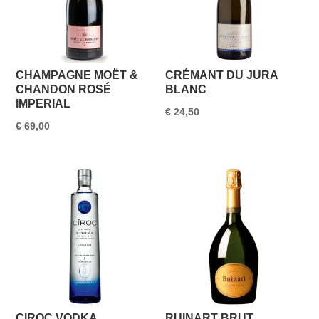
CHAMPAGNE MOËT &
CRÉMANT DU JURA
CHANDON ROSÉ
BLANC
IMPERIAL
€
24,50
€
69,00
CIROC VODKA
RUINART BRUT