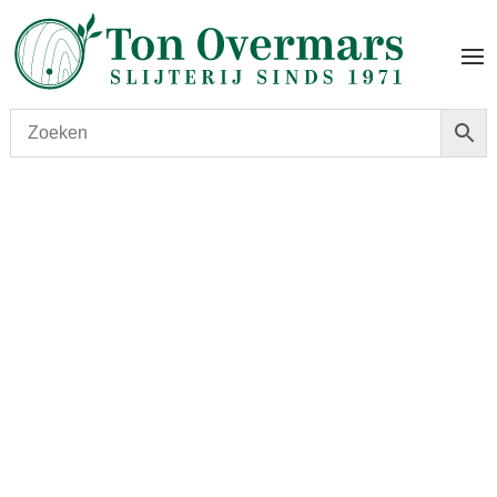
Start
/
shop
/
Wijn
/ Chateau de Rayne Vigneau 2014
0.375