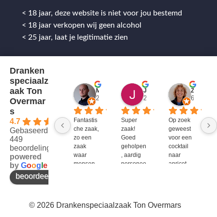
< 18 jaar, deze website is niet voor jou bestemd
< 18 jaar verkopen wij geen alcohol
< 25 jaar, laat je legitimatie zien
Dranken
speciaalz
aak Ton
Mitch Van M.
Jules
ZenZetiV @
2 jaar geleden
2 jaar geleden
6 jaar ge
Overmar
s
Fantastis
Super 
Op zoek 
4.7
che zaak, 
zaak! 
geweest 
Gebaseerd op
zo een 
Goed 
voor een 
449
zaak 
geholpen
cocktail 
beoordelingen
waar 
, aardig 
naar 
powered
mensen 
personee
apricot 
by
G
o
o
g
l
e
werken 
l en veel 
brandy 
beoordeel ons op
die 
te 
van bols. 
kennis 
bieden!
Bij G&G 
en 
en DirkIII 
© 2026 Drankenspeciaalzaak Ton Overmars
enthousi
niet te 
asme 
krijgen 