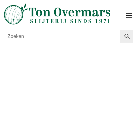
Start
/
shop
/
Wijn
/ Doisy-Vedrines 2013