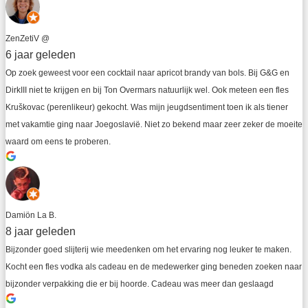
ZenZetiV @
6 jaar geleden
Op zoek geweest voor een cocktail naar apricot brandy van bols. Bij G&G en 
DirkIII niet te krijgen en bij Ton Overmars natuurlijk wel. Ook meteen een fles 
Kruškovac (perenlikeur) gekocht. Was mijn jeugdsentiment toen ik als tiener 
met vakamtie ging naar Joegoslavië. Niet zo bekend maar zeer zeker de moeite 
waard om eens te proberen.
Damiön La B.
8 jaar geleden
Bijzonder goed slijterij wie meedenken om het ervaring nog leuker te maken. 
Kocht een fles vodka als cadeau en de medewerker ging beneden zoeken naar 
bijzonder verpakking die er bij hoorde. Cadeau was meer dan geslaagd