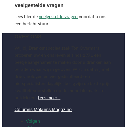
Veelgestelde vragen
Lees hier de
veelgestelde vragen
voordat u ons
een bericht stuurt.
OVER ONS
Wij bij Drankenspeciaalzaak Ton Overmars
proberen uw en ons leven al sinds 1971 een
beetje aangenamer te maken door u dranken aan
te raden waar wij in geloven. Wist u dat wij met
drie vinologen en vier gedistilleerd- en
bierspecialisten dagelijks bezig zijn de beste prijs-
kwaliteit voorstellen op de mondiale markt te
ontdekken.
Lees meer…
Columns Mokums Magazine
Volgen