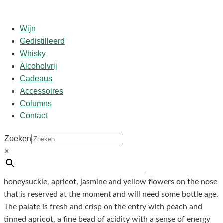
Wijn
Gedistilleerd
Whisky
Start
/
shop
/
Wijn
/ Chateau Guiraud 2015 0.375
Alcoholvrij
Cadeaus
Accessoires
Chateau Guiraud 2015 0.375
Columns
Contact
€
28,50
Zoeken
×
Proefnotities/Punten
The 2015 Guiraud has an attractive bouquet with
honeysuckle, apricot, jasmine and yellow flowers on the nose
that is reserved at the moment and will need some bottle age.
The palate is fresh and crisp on the entry with peach and
tinned apricot, a fine bead of acidity with a sense of energy