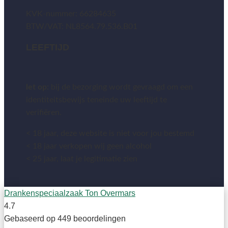
KVK-nummer: 66284635
BTW/VAT: NL8564.79.536.B01
LEEFTIJD
let op:
bij de bezorging wordt gevraagd om een
identiteitsbewijs teneinde uw leeftijd te
verifiëren.
< 18 jaar, deze website is niet voor jou bestemd
< 18 jaar verkopen wij geen alcohol
< 25 jaar, laat je legitimatie zien
Drankenspeciaalzaak Ton Overmars
4.7
Gebaseerd op 449 beoordelingen