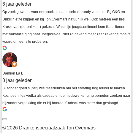
6 jaar geleden
Op zoek geweest voor een cocktail naar apricot brandy van bols. Bij G&G en 
DirkIII niet te krijgen en bij Ton Overmars natuurlijk wel. Ook meteen een fles 
Kruškovac (perenlikeur) gekocht. Was mijn jeugdsentiment toen ik als tiener 
met vakamtie ging naar Joegoslavië. Niet zo bekend maar zeer zeker de moeite 
waard om eens te proberen.
Damiön La B.
8 jaar geleden
Bijzonder goed slijterij wie meedenken om het ervaring nog leuker te maken. 
Kocht een fles vodka als cadeau en de medewerker ging beneden zoeken naar 
bijzonder verpakking die er bij hoorde. Cadeau was meer dan geslaagd
© 2026 Drankenspeciaalzaak Ton Overmars