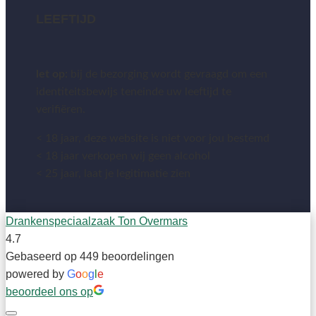
LEEFTIJD
let op:
bij de bezorging wordt gevraagd om een
identiteitsbewijs teneinde uw leeftijd te
verifiëren.
< 18 jaar, deze website is niet voor jou bestemd
< 18 jaar verkopen wij geen alcohol
< 25 jaar, laat je legitimatie zien
Drankenspeciaalzaak Ton Overmars
4.7
Gebaseerd op 449 beoordelingen
powered by
G
o
o
g
l
e
beoordeel ons op