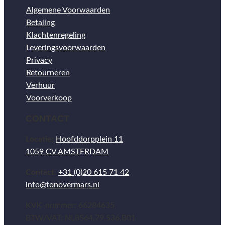
Algemene Voorwaarden
Betaling
Klachtenregeling
Leveringsvoorwaarden
Privacy
Retourneren
Verhuur
Voorverkoop
CONTACT
Locatie:
Hoofddorpplein 11
1059 CV AMSTERDAM
Contact:
+31 (0)20 615 71 42
info@tonovermars.nl
KVK-nummer: 66284635
BTW/VAT: NL8564.79.536.B01