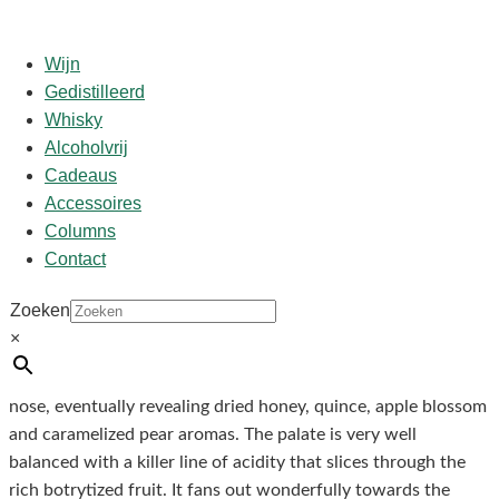
Wijn
Gedistilleerd
Whisky
Start
/
shop
/
Wijn
/ Climens 2014 0.375
Alcoholvrij
Cadeaus
Accessoires
Climens 2014 0.375
Columns
Contact
€
40,95
Zoeken
×
Proefnotities/Punten:
The 2014 Climens has to shake off a little reduction on the
nose, eventually revealing dried honey, quince, apple blossom
and caramelized pear aromas. The palate is very well
balanced with a killer line of acidity that slices through the
rich botrytized fruit. It fans out wonderfully towards the