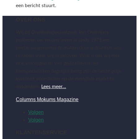
een bericht stuurt.
OVER ONS
Wij bij Drankenspeciaalzaak Ton Overmars
proberen uw en ons leven al sinds 1971 een
beetje aangenamer te maken door u dranken aan
te raden waar wij in geloven. Wist u dat wij met
drie vinologen en vier gedistilleerd- en
bierspecialisten dagelijks bezig zijn de beste prijs-
kwaliteit voorstellen op de mondiale markt te
ontdekken.
Lees meer…
Columns Mokums Magazine
Volgen
Volgen
KLANTENSERVICE