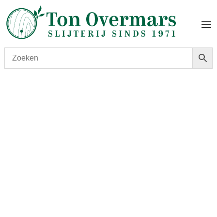
Start
/
shop
/
Wijn
/ Chateau Le Prieure 2016