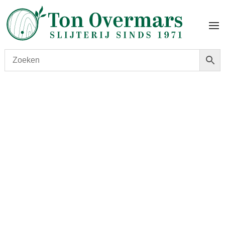
Start
/
shop
/
Wijn
/ Trenel Beaujolais Blanc