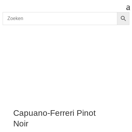
Start
/
shop
/
Wijn
/ Capuano‑Ferreri Pinot Noir
Capuano‑Ferreri Pinot
Noir