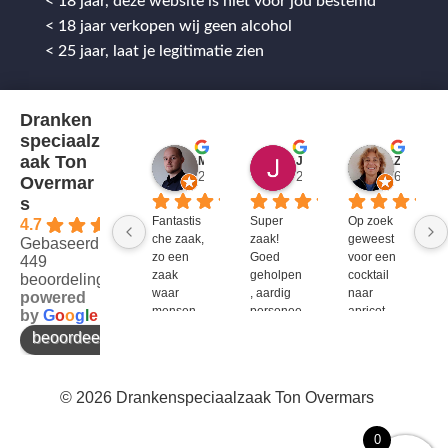
< 18 jaar, deze website is niet voor jou bestemd
< 18 jaar verkopen wij geen alcohol
< 25 jaar, laat je legitimatie zien
Dranken
speciaalz
aak Ton
Mitch Van M.
Jules
ZenZetiV @
2 jaar geleden
2 jaar geleden
6 jaar ge
Overmar
s
Fantastis
Super 
Op zoek 
4.7
che zaak, 
zaak! 
geweest 
Gebaseerd op
zo een 
Goed 
voor een 
449
zaak 
geholpen
cocktail 
beoordelingen
waar 
, aardig 
naar 
powered
mensen 
personee
apricot 
by
G
o
o
g
l
e
werken 
l en veel 
brandy 
beoordeel ons op
die 
te 
van bols. 
kennis 
bieden!
Bij G&G 
en 
en DirkIII 
© 2026 Drankenspeciaalzaak Ton Overmars
enthousi
niet te 
asme 
krijgen 
bezitten 
en bij 
0