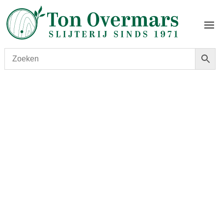
Start
/
shop
/
Wijn
/ Chavy Meursault 1Cru Les Charmes