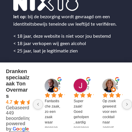
let op:
bij de bezorging wordt gevraagd om een
identiteitsbewijs teneinde uw leeftijd te verifiëren.
< 18 jaar, deze website is niet voor jou bestemd
< 18 jaar verkopen wij geen alcohol
< 25 jaar, laat je legitimatie zien
Dranken
speciaalz
aak Ton
Mitch Van M.
Jules
ZenZetiV @
2 jaar geleden
2 jaar geleden
6 jaar ge
Overmar
s
Fantastis
Super 
Op zoek 
4.7
che zaak, 
zaak! 
geweest 
Gebaseerd op
zo een 
Goed 
voor een 
449
zaak 
geholpen
cocktail 
beoordelingen
waar 
, aardig 
naar 
powered
mensen 
personee
apricot 
by
G
o
o
g
l
e