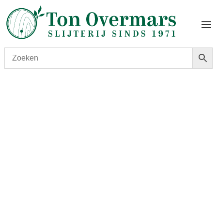
Start
/
shop
/
Wijn
/ Delagrange Meursault 2015