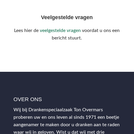
Veelgestelde vragen
Lees hier de
veelgestelde vragen
voordat u ons een
bericht stuurt.
OVER ONS
Wij bij Drankenspeciaalzaak Ton Overmars
proberen uw en ons leven al sinds 1971 een beetje
aangenamer te maken door u dranken aan te raden
waar wij in geloven. Wist u dat wij met drie