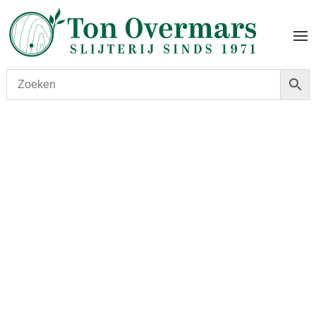
Start
/
shop
/
Wijn
/ Chablis Gautherin Vieilles Vignes
2023