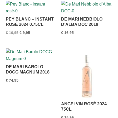
PEY BLANC – INSTANT
DE MARI NEBBIOLO
ROSÉ 2024 0,75CL
D’ALBA DOC 2019
Oorspronkelijke
Huidige
€
10,95
€
9,95
€
16,95
prijs
prijs
was:
is:
€ 10,95.
€ 9,95.
DE MARI BAROLO
DOCG MAGNUM 2018
€
74,95
ANGELVIN ROSÉ 2024
75CL
€
15,99