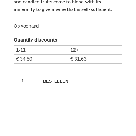
and candied fruits come to blend with its
minerality to give a wine that is self-sufﬁcient.
Op voorraad
Quantity discounts
1-11
12+
€
34,50
€
31,63
Chablis
BESTELLEN
Gautherin
Vieilles
Vignes
2023
aantal