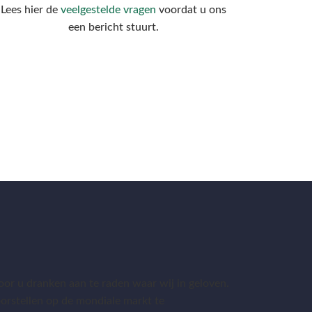
Lees hier de
veelgestelde vragen
voordat u ons
een bericht stuurt.
or u dranken aan te raden waar wij in geloven.
 voorstellen op de mondiale markt te