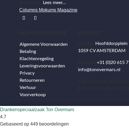
ontdekken.
Lees meer…
Columns Mokums Magazine
KLANTENSERVICE
CONTACT
Locatie:
Hoofddorpplein
Algemene Voorwaarden
1059 CV AMSTERDAM
Betaling
Klachtenregeling
Contact:
+31 (0)20 615 7
Leveringsvoorwaarden
info@tonovermars.nl
Privacy
Retourneren
KVK-nummer: 6628463
Verhuur
BTW/VAT: NL8564.79.5
Voorverkoop
Drankenspeciaalzaak Ton Overmars
4.7
Gebaseerd op 449 beoordelingen