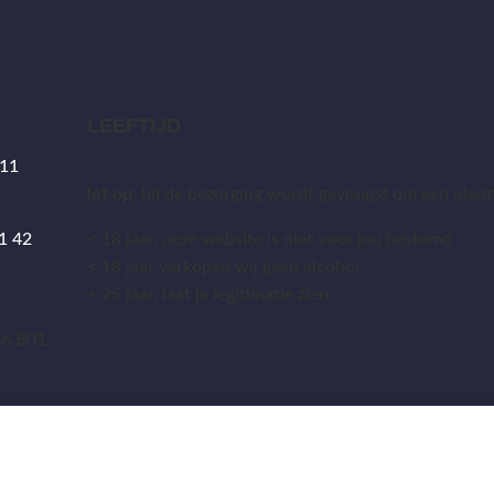
LEEFTIJD
 11
let op:
bij de bezorging wordt gevraagd om een identit
1 42
< 18 jaar, deze website is niet voor jou bestemd
< 18 jaar verkopen wij geen alcohol
< 25 jaar, laat je legitimatie zien
5
36.B01