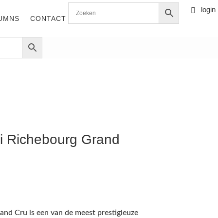
login

0 items
UMNS
CONTACT
i Richebourg Grand
d Cru is een van de meest prestigieuze