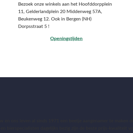
Bezoek onze winkels aan het Hoofddorpplein
11, Gelderlandplein 20 Middenweg 57A,
Beukenweg 12.
Ook in Bergen (NH)
Dorpsstraat 5 !
Openingstijden
 en ons leven al sinds 1971 een beetje aangenamer te maken do
 en bierspecialisten dagelijks bezig zijn de beste prijs-kwaliteit