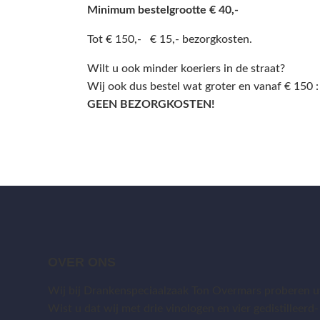
Minimum bestelgrootte € 40,-
Tot € 150,- € 15,- bezorgkosten.
Wilt u ook minder koeriers in de straat?
Wij ook dus bestel wat groter en vanaf € 150 :
GEEN BEZORGKOSTEN!
OVER ONS
Wij bij Drankenspeciaalzaak Ton Overmars proberen uw
Wist u dat wij met drie vinologen en vier gedistilleerd-