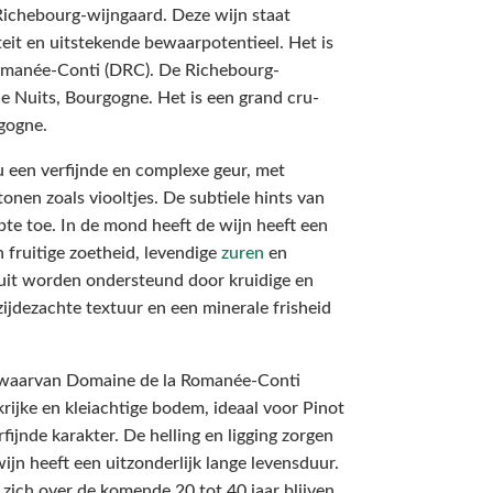
ichebourg-wijngaard. Deze wijn staat
teit en uitstekende bewaarpotentieel. Het is
 Romanée-Conti (DRC). De Richebourg-
e Nuits, Bourgogne. Het is een grand cru-
rgogne.
 een verfijnde en complexe geur, met
onen zoals viooltjes. De subtiele hints van
pte toe. In de mond heeft de wijn heeft een
 fruitige zoetheid, levendige
zuren
en
ruit worden ondersteund door kruidige en
zijdezachte textuur en een minerale frisheid
, waarvan Domaine de la Romanée-Conti
rijke en kleiachtige bodem, ideaal voor Pinot
rfijnde karakter. De helling en ligging zorgen
ijn heeft een uitzonderlijk lange levensduur.
j zich over de komende 20 tot 40 jaar blijven