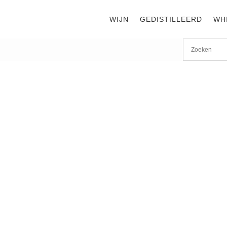
WIJN
GEDISTILLEERD
WH
Start
/
shop
/
Wijn
/ Domaine de la Romanée-Conti Richeb