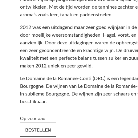
ontwikkelen. Met de tijd worden de tannines zachter e
aroma’s zoals leer, tabak en paddenstoelen.
2012 was een uitdagend maar zeer goed wijnjaar in d
door moeilijke weersomstandigheden: Hagel, vorst, en
aanzienlijk. Door deze uitdagingen waren de opbrengste
een zeer geconcentreerde en krachtige wijn. De druiv
kwaliteit met een perfecte balans tussen suiker en zuu
maken 2012 uniek en zeer gewild.
Le Domaine de la Romanée-Conti (DRC) is een legendari
Bourgogne. De wijnen van Le Domaine de la Romanée-Co
in sublieme Bourgogne. De wijnen zijn zeer schaars en
beschikbaar.
Op voorraad
Domaine
BESTELLEN
de