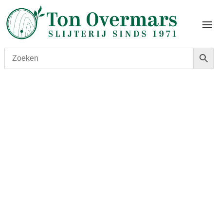
Start
/
shop
/
Wijn
/ Domaine Deliance Village Givry
Rouge