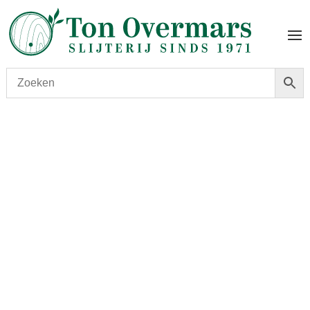
Start
/
shop
/
Land
/
Frankrijk
/ Deutz Brut Classic