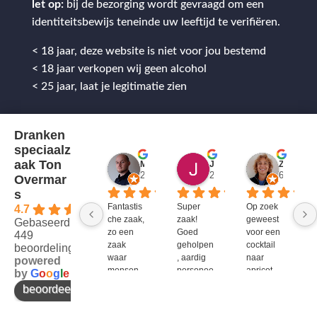
let op:
bij de bezorging wordt gevraagd om een
identiteitsbewijs teneinde uw leeftijd te verifiëren.
< 18 jaar, deze website is niet voor jou bestemd
< 18 jaar verkopen wij geen alcohol
< 25 jaar, laat je legitimatie zien
Dranken
speciaalz
aak Ton
Mitch Van M.
Jules
ZenZetiV @
2 jaar geleden
2 jaar geleden
6 jaar ge
Overmar
s
Fantastis
Super 
Op zoek 
4.7
che zaak, 
zaak! 
geweest 
Gebaseerd op
zo een 
Goed 
voor een 
449
zaak 
geholpen
cocktail 
beoordelingen
waar 
, aardig 
naar 
powered
mensen 
personee
apricot 
by
G
o
o
g
l
e
werken 
l en veel 
brandy 
beoordeel ons op
die 
te 
van bols. 
kennis 
bieden!
Bij G&G 