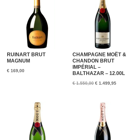
RUINART BRUT
CHAMPAGNE MOËT &
MAGNUM
CHANDON BRUT
IMPÉRIAL –
€
169,00
BALTHAZAR – 12.00L
Oorspronkelijke
Huidige
€
1.550,00
€
1.499,95
prijs
prijs
was:
is:
€ 1.550,00.
€ 1.499,95.