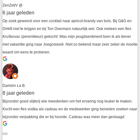
ZenZetiV @
6 jaar geleden
Op zoek geweest voor een cocktail naar apricot brandy van bols. Bij G&G en 
DirkIII niet te krijgen en bij Ton Overmars natuurlijk wel. Ook meteen een fles 
Kruškovac (perenlikeur) gekocht. Was mijn jeugdsentiment toen ik als tiener 
met vakamtie ging naar Joegoslavië. Niet zo bekend maar zeer zeker de moeite 
waard om eens te proberen.
Damiön La B.
8 jaar geleden
Bijzonder goed slijterij wie meedenken om het ervaring nog leuker te maken. 
Kocht een fles vodka als cadeau en de medewerker ging beneden zoeken naar 
bijzonder verpakking die er bij hoorde. Cadeau was meer dan geslaagd