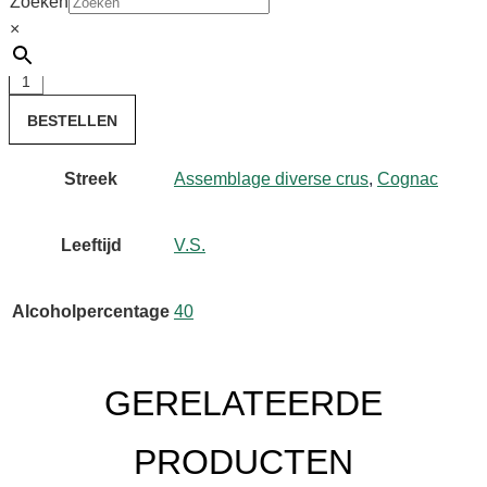
Zoeken
×
Op voorraad
Courvoisier
V.S.
BESTELLEN
0.7L
aantal
Streek
Assemblage diverse crus
,
Cognac
Leeftijd
V.S.
Alcoholpercentage
40
GERELATEERDE
PRODUCTEN