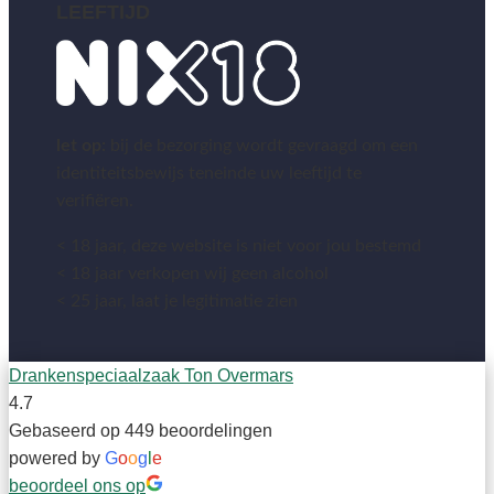
LEEFTIJD
let op:
bij de bezorging wordt gevraagd om een
identiteitsbewijs teneinde uw leeftijd te
verifiëren.
< 18 jaar, deze website is niet voor jou bestemd
< 18 jaar verkopen wij geen alcohol
< 25 jaar, laat je legitimatie zien
Drankenspeciaalzaak Ton Overmars
4.7
Gebaseerd op 449 beoordelingen
powered by
G
o
o
g
l
e
beoordeel ons op