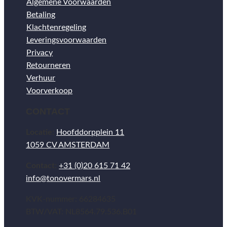
Algemene Voorwaarden
Betaling
Klachtenregeling
Leveringsvoorwaarden
Privacy
Retourneren
Verhuur
Voorverkoop
CONTACT
Locatie:
Hoofddorpplein 11
1059 CV AMSTERDAM
Contact:
+31 (0)20 615 71 42
info@tonovermars.nl
KVK-nummer: 66284635
BTW/VAT: NL8564.79.536.B01