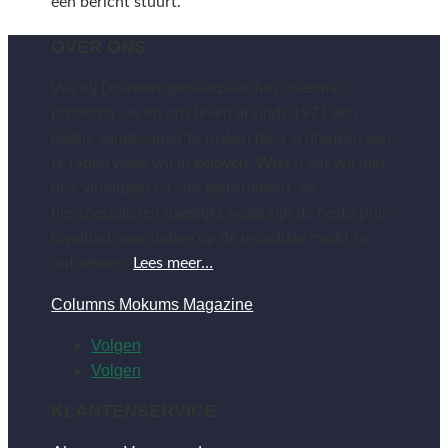
een bericht stuurt.
OVER ONS
Wij bij Drankenspeciaalzaak Ton Overmars
proberen uw en ons leven al sinds 1971 een
beetje aangenamer te maken door u dranken aan
te raden waar wij in geloven. Wist u dat wij met
drie vinologen en vier gedistilleerd- en
bierspecialisten dagelijks bezig zijn de beste prijs-
kwaliteit voorstellen op de mondiale markt te
ontdekken.
Lees meer…
Columns Mokums Magazine
Volgen
Volgen
KLANTENSERVICE