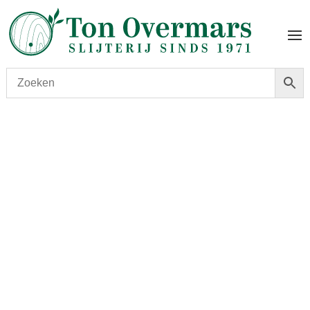
Start
/
shop
/
Wijn
/ Fernand Engel Chardonnay –
Crémant d’Alsace – Méthode traditionnelle