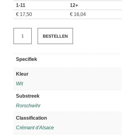
1-11
12+
€
17,50
€
16,04
Fernand
BESTELLEN
Engel
Chardonnay
-
Specifiek
Crémant
d'Alsace
Kleur
-
Wit
Méthode
traditionnelle
Substreek
aantal
Rorschwihr
Classification
Crémant d'Alsace