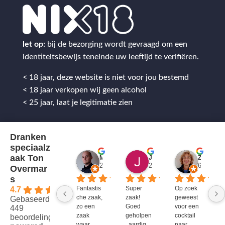
let op:
bij de bezorging wordt gevraagd om een
identiteitsbewijs teneinde uw leeftijd te verifiëren.
< 18 jaar, deze website is niet voor jou bestemd
< 18 jaar verkopen wij geen alcohol
< 25 jaar, laat je legitimatie zien
Dranken
speciaalz
aak Ton
Mitch Van M.
Jules
ZenZetiV @
2 jaar geleden
2 jaar geleden
6 jaar ge
Overmar
s
Fantastis
Super 
Op zoek 
4.7
che zaak, 
zaak! 
geweest 
Gebaseerd op
zo een 
Goed 
voor een 
449
zaak 
geholpen
cocktail 
beoordelingen
waar 
, aardig 
naar 