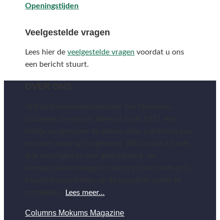
Openingstijden
Veelgestelde vragen
Lees hier de
veelgestelde vragen
voordat u ons
een bericht stuurt.
OVER ONS
Wij bij Drankenspeciaalzaak Ton Overmars
proberen uw en ons leven al sinds 1971 een
beetje aangenamer te maken door u dranken aan
te raden waar wij in geloven. Wist u dat wij met
drie vinologen en vier gedistilleerd- en
bierspecialisten dagelijks bezig zijn de beste prijs-
kwaliteit voorstellen op de mondiale markt te
ontdekken.
Lees meer…
Columns Mokums Magazine