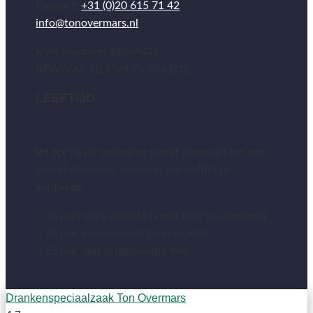
Contact:
+31 (0)20 615 71 42
info@tonovermars.nl
KVK-nummer: 66284635
BTW/VAT: NL8564.79.536.B01
LEEFTIJD
let op:
bij de bezorging wordt gevraagd om een
identiteitsbewijs teneinde uw leeftijd te
verifiëren.
< 18 jaar, deze website is niet voor jou bestemd
< 18 jaar verkopen wij geen alcohol
< 25 jaar, laat je legitimatie zien
Drankenspeciaalzaak Ton Overmars