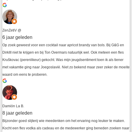
ZenZetiV @
6 jaar geleden
Op zoek geweest voor een cocktail naar apricot brandy van bols. Bij G&G en 
DirkIII niet te krijgen en bij Ton Overmars natuurlijk wel. Ook meteen een fles 
Kruškovac (perenlikeur) gekocht. Was mijn jeugdsentiment toen ik als tiener 
met vakamtie ging naar Joegoslavië. Niet zo bekend maar zeer zeker de moeite 
waard om eens te proberen.
Damiön La B.
8 jaar geleden
Bijzonder goed slijterij wie meedenken om het ervaring nog leuker te maken. 
Kocht een fles vodka als cadeau en de medewerker ging beneden zoeken naar 