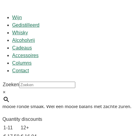
Wijn
Gedistilleerd
Whisky
Start
/
shop
/
Wijn
/ Michel Fonne Pinot Gris 2023 75 cl
Alcoholvrij
Cadeaus
Michel Fonne Pinot Gris 2023
Accessoires
Columns
75 cl
Contact
Zoeken
€
17,50
×
Deze Pinot Gris Tradition is een loepzuivere wijn met een
mooie ronde smaak. Wel een mooie balans met zachte zuren.
Quantity discounts
1-11
12+