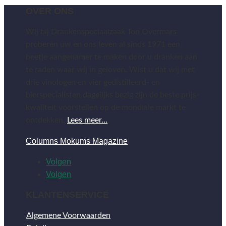
OVER ONS
Wij bij Drankenspeciaalzaak Ton Overmars
proberen uw en ons leven al sinds 1971 een
beetje aangenamer te maken door u dranken aan
te raden waar wij in geloven. Wist u dat wij met
drie vinologen en vier gedistilleerd- en
bierspecialisten dagelijks bezig zijn de beste prijs-
kwaliteit voorstellen op de mondiale markt te
ontdekken.
Lees meer…
Columns Mokums Magazine
Volgen
Volgen
KLANTENSERVICE
Algemene Voorwaarden