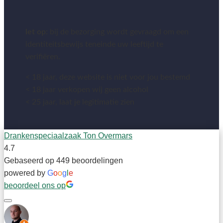
let op:
bij de bezorging wordt gevraagd om een
identiteitsbewijs teneinde uw leeftijd te
verifiëren.
< 18 jaar, deze website is niet voor jou bestemd
< 18 jaar verkopen wij geen alcohol
< 25 jaar, laat je legitimatie zien
Drankenspeciaalzaak Ton Overmars
4.7
Gebaseerd op 449 beoordelingen
powered by
G
o
o
g
l
e
beoordeel ons op