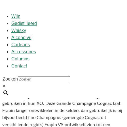
Wijn
Gedistilleerd
Whisky
Start
/
shop
/
Land
/
Frankrijk
/ Frapin V.S. 0.35L
Alcoholvrij
Cadeaus
Accessoires
Frapin V.S. 0.35L
Columns
Contact
€
22,95
Zoeken
×
100% Grande Champagne Premier Grand Cru de Cognac.
Deze V.S. Cognac bevat distillaat dat andere Cognacs
gebruiken in hun XO. Deze Grande Champagne Cognac laat
Frapin langer ontwikkelen in de kelders dan gebruikelijk is bij
bijvoorbeeld fine Champagne. (gemengde Cognac uit
verschillende regio’s) Frapin VS ontwikkelt zich tot een