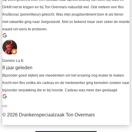
DirkIII niet te krijgen en bij Ton Overmars natuurlijk wel. Ook meteen een fles 
Kruškovac (perenlikeur) gekocht. Was mijn jeugdsentiment toen ik als tiener 
met vakamtie ging naar Joegoslavië. Niet zo bekend maar zeer zeker de moeite 
waard om eens te proberen.
Damiön La B.
8 jaar geleden
Bijzonder goed slijterij wie meedenken om het ervaring nog leuker te maken. 
Kocht een fles vodka als cadeau en de medewerker ging beneden zoeken naar 
bijzonder verpakking die er bij hoorde. Cadeau was meer dan geslaagd
© 2026 Drankenspeciaalzaak Ton Overmars