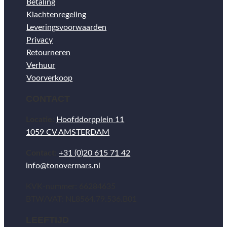
Betaling
Klachtenregeling
Leveringsvoorwaarden
Privacy
Retourneren
Verhuur
Voorverkoop
CONTACT
Locatie:
Hoofddorpplein 11
1059 CV AMSTERDAM
Contact:
+31 (0)20 615 71 42
info@tonovermars.nl
KVK-nummer: 66284635
BTW/VAT: NL8564.79.536.B01
LEEFTIJD