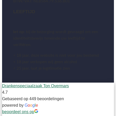
BTW/VAT: NL8564.79.536.B01
LEEFTIJD
let op:
bij de bezorging wordt gevraagd om een
identiteitsbewijs teneinde uw leeftijd te
verifiëren.
< 18 jaar, deze website is niet voor jou bestemd
< 18 jaar verkopen wij geen alcohol
< 25 jaar, laat je legitimatie zien
Drankenspeciaalzaak Ton Overmars
4.7
Gebaseerd op 449 beoordelingen
powered by
G
o
o
g
l
e
beoordeel ons op