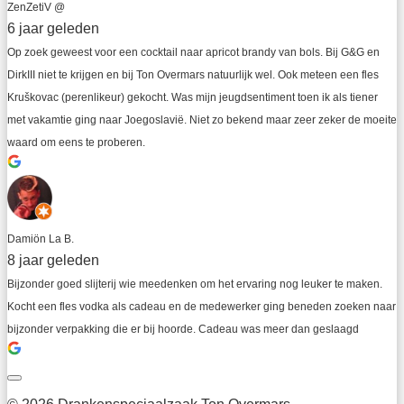
ZenZetiV @
6 jaar geleden
Op zoek geweest voor een cocktail naar apricot brandy van bols. Bij G&G en 
DirkIII niet te krijgen en bij Ton Overmars natuurlijk wel. Ook meteen een fles 
Kruškovac (perenlikeur) gekocht. Was mijn jeugdsentiment toen ik als tiener 
met vakamtie ging naar Joegoslavië. Niet zo bekend maar zeer zeker de moeite 
waard om eens te proberen.
Damiön La B.
8 jaar geleden
Bijzonder goed slijterij wie meedenken om het ervaring nog leuker te maken. 
Kocht een fles vodka als cadeau en de medewerker ging beneden zoeken naar 
bijzonder verpakking die er bij hoorde. Cadeau was meer dan geslaagd