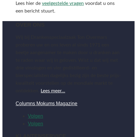
Lees hier de
veelgestelde vragen
voordat u ons
een bericht stuurt.
OVER ONS
Wij bij Drankenspeciaalzaak Ton Overmars
proberen uw en ons leven al sinds 1971 een
beetje aangenamer te maken door u dranken aan
te raden waar wij in geloven. Wist u dat wij met
drie vinologen en vier gedistilleerd- en
bierspecialisten dagelijks bezig zijn de beste prijs-
kwaliteit voorstellen op de mondiale markt te
ontdekken.
Lees meer…
Columns Mokums Magazine
Volgen
Volgen
KLANTENSERVICE