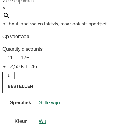
Zoeken
van zeezilt en citrus met elkaar dansen in een lange afdronk
×
die toch rond genoemd kan worden.
Oester in de schelp, en nu ook oesters in het glas. Heel lekker
bij bouillabaisse en inktvis, maar ook als aperitief.
Op voorraad
Quantity discounts
1-11
12+
€
12,50
€
11,46
Ormarine
Picpoul
BESTELLEN
de
Pinet
Specifiek
Stille wijn
Duc
de
Morny
Kleur
Wit
2022
aantal