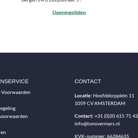
Bergen (NH) Dorpsstraat 5 !
Openingstijden
ENSERVICE
CONTACT
 Voorwaarden
Locatie:
Hoofddorpplein 11
1059 CV AMSTERDAM
egeling
Contact:
+31 (0)20 615 71 4
svoorwaarden
info@tonovermars.nl
ren
KVK-nummer: 66284635