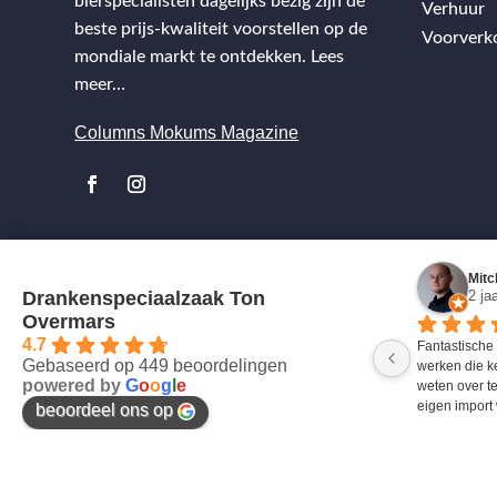
bierspecialisten dagelijks bezig zijn de
Verhuur
beste prijs-kwaliteit voorstellen op de
Voorverk
mondiale markt te ontdekken.
Lees
meer…
Columns Mokums Magazine
Mitc
Drankenspeciaalzaak Ton
2 ja
Overmars
4.7
Fantastische
Gebaseerd op 449 beoordelingen
werken die k
powered by
G
o
o
g
l
e
weten over te
eigen import 
beoordeel ons op