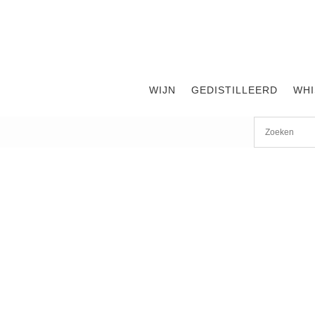
WIJN
GEDISTILLEERD
WHI
Start
/
shop
/
Wijn
/ Cheverny l’Heritiere 2020, Delaille