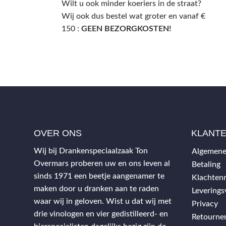
Wilt u ook minder koeriers in de straat?
Wij ook dus bestel wat groter en vanaf €
150 :
GEEN BEZORGKOSTEN!
OVER ONS
KLANT
Wij bij Drankenspeciaalzaak Ton
Algemene
Overmars proberen uw en ons leven al
Betaling
sinds 1971 een beetje aangenamer te
Klachtenr
maken door u dranken aan te raden
Levering
waar wij in geloven. Wist u dat wij met
Privacy
drie vinologen en vier gedistilleerd- en
Retourne