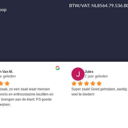
BTW/VAT: NL8564.79.536.B
oop
h Van M.
Jules
ar geleden
2 jaar geleden
 zaak, zo een zaak waar mensen 
Super zaak! Goed geholpen, aardig 
ennis en enthousiasme bezitten en 
veel te bieden!
 brengen aan de klant. P.S goede 
wijnen.