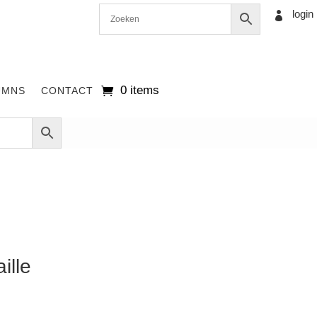
login

0 items
UMNS
CONTACT
ille