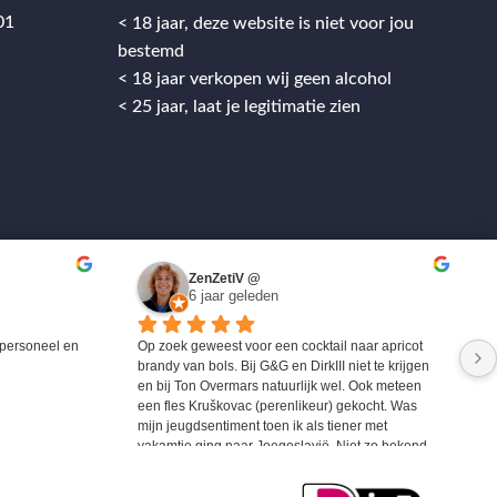
01
< 18 jaar, deze website is niet voor jou
bestemd
< 18 jaar verkopen wij geen alcohol
< 25 jaar, laat je legitimatie zien
ZenZetiV @
6 jaar geleden
personeel en 
Op zoek geweest voor een cocktail naar apricot 
brandy van bols. Bij G&G en DirkIII niet te krijgen 
en bij Ton Overmars natuurlijk wel. Ook meteen 
een fles Kruškovac (perenlikeur) gekocht. Was 
mijn jeugdsentiment toen ik als tiener met 
vakamtie ging naar Joegoslavië. Niet zo bekend 
maar zeer zeker de moeite waard om eens te 
proberen.