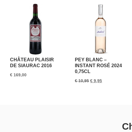
CHÂTEAU PLAISIR
PEY BLANC –
DE SIAURAC 2016
INSTANT ROSÉ 2024
0,75CL
€
169,00
Oorspronkelijke
Huidige
€
10,95
€
9,95
prijs
prijs
was:
is:
€ 10,95.
€ 9,95.
Ch